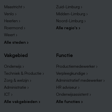
Vacatures in Nuth
Maastricht ›
Zuid-Limburg ›
Venlo ›
Midden-Limburg ›
Soorten banen in Heerlen
Heerlen ›
Noord-Limburg ›
Ben je benieuwd naar welke
vacatures in Heerlen
er
Roermond ›
Alle regio's ›
openstaan in jouw sector? Neem dan een kijkje
Weert ›
onderstaande lijst voor het aanbod van vacatures per
Alle steden ›
vakgebied in Heerlen en omgeving. Wie weet kom je
jouw droombaan wel tegen?
Vakgebied
Functie
Bijbaan in Heerlen
Onderwijs ›
Productiemedewerker ›
Schoonmaak vacatures in Heerlen
Techniek & Productie ›
Verpleegkundige ›
Thuiswerk vacatures in Heerlen
Zorg & welzijn ›
Administratief medewerker ›
Administratie ›
HR adviseur ›
Vacatures horeca in Heerlen
ICT ›
Onderwijsassistent ›
Vacatures ziekenhuis in Heerlen
Alle vakgebieden ›
Alle functies ›