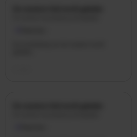
De vacature titel wordt geladen
De vacature omschrijving wordt geladen
Plaatsnaam
De omschrijving van de vacature wordt
geladen..
vandaag
De vacature titel wordt geladen
De vacature omschrijving wordt geladen
Plaatsnaam