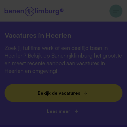
Vacatures in Heerlen
Zoek jij fulltime werk of een deeltijd baan in
Heerlen? Bekijk op Banenrijklimburg het grootste
en meest recente aanbod aan vacatures in
Heerlen en omgeving!
Bekijk de vacatures
Lees meer