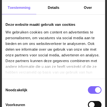
makkelijk geweest!
Toestemming
Details
Over
Zelfs als je niet zoekt naar fulltime vacatures in
Heerlen, zijn er nog steeds tal van andere
Deze website maakt gebruik van cookies
mogelijkheden beschikbaar, zoals parttime vacatures
in Heerlen. Wil jij graag een extra centje bijverdienen?
We gebruiken cookies om content en advertenties te
personaliseren, om vacatures via social media aan te
Bekijk dan hier de vacatures voor een
bijbaan in
bieden en om ons websiteverkeer te analyseren. Ook
Heerlen
!
delen we informatie over uw gebruik van onze site met
onze partners voor social media, adverteren en analyse.
Verschillende sectoren kampen met een tekort aan
Deze partners kunnen deze gegevens combineren met
werkkrachten. Veel organisaties zijn door deze krapte
andere informatie die u aan ze heeft verstrekt of die ze
op zoek naar parttime medewerkers, waaronder de
hebben verzameld op basis van uw gebruik van hun
zorg- en onderwijssector. Daarom zijn er ook veel
services.
vacatures in Heerlen voor een parttime baan
.
Toestemmingsselectie
Noodzakelijk
Werk in Heerlen bij de grootste bedrijven
Enkele organisaties die het vermelden waard zijn, zijn
hier op een rijtje gezet. Dit zijn namelijk de grootste
Voorkeuren