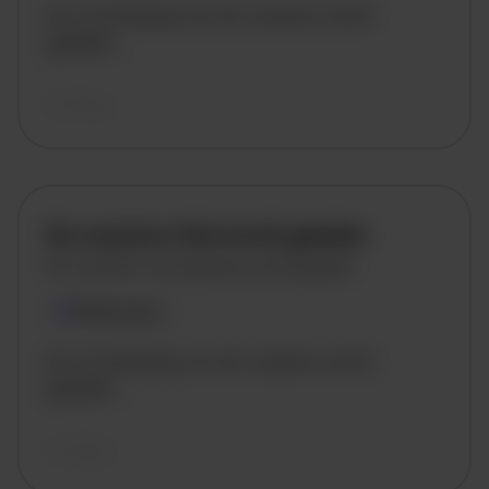
De omschrijving van de vacature wordt
geladen..
vandaag
De vacature titel wordt geladen
De vacature omschrijving wordt geladen
Plaatsnaam
De omschrijving van de vacature wordt
geladen..
vandaag