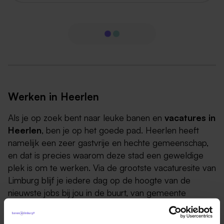
Werken in Heerlen
Als je op zoek bent naar leuke banen en
vacatures in
Heerlen
, ben je op het goede pad. Heerlen heeft
namelijk een zeer gastvrije en hechte gemeenschap,
en dat is precies waarom deze stad een geweldige
plek is om te werken. Via de grootste vacaturesite van
Limburg blijf je iedere dag op de hoogte van de
nieuwste jobs bij jou in de buurt, van gemeente
Heerlen vacatures tot alle andere vacatures in
Heerlen. Werk zoeken in Heerlen is nog nooit zo