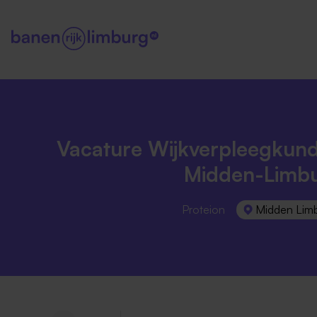
Vacature Wijkverpleegkund
Midden-Limb
Proteion
Midden Lim