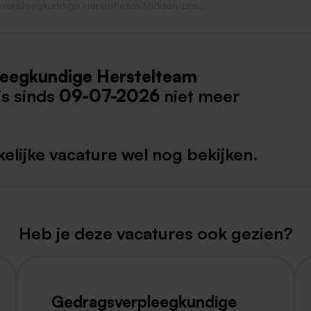
Wijkverpleegkundige Herstelteam Midden-Limburg
Weert
Kerkrade
leegkundige Herstelteam
is sinds
09-07-2026
niet meer
elijke vacature wel nog bekijken.
Heb je deze vacatures ook gezien?
Gedragsverpleegkundige