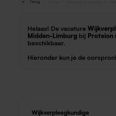
Terug
Home
Vacatures in Limburg
Helaas! De vacature
Wijkverp
Midden-Limburg
bij
Proteion
beschikbaar.
Hieronder kun je de oorspronk
Wijkverpleegkundige