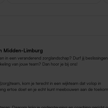
am Midden-Limburg
n in een veranderend zorglandschap? Durf jij beslissingen
keling van jouw team? Dan hoor je bij ons!
(zorg)team, kom je terecht in een wijkteam dat volop in
nbreng ertoe doet en je echt kunt meebouwen aan de toekom
steren. Daarom krijg je ondersteuning en coaching gericht 