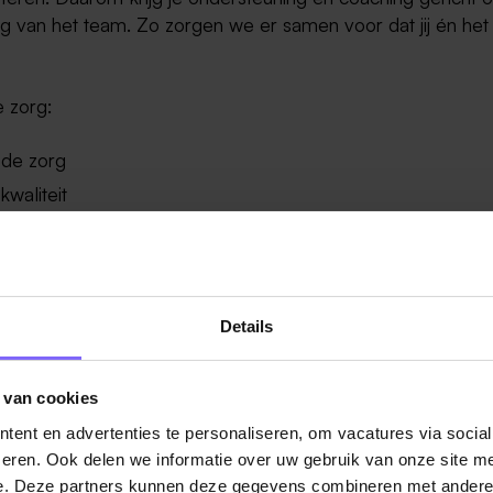
ng van het team. Zo zorgen we er samen voor dat jij én het
e zorg:
 de zorg
waliteit
 wijkteam
sartsen en andere zorgpartners
egie bij cliënten
t alleen voor.
Details
en persoonlijke zorg.
 van cookies
ent en advertenties te personaliseren, om vacatures via socia
eren. Ook delen we informatie over uw gebruik van onze site me
e beweging:
e. Deze partners kunnen deze gegevens combineren met andere i