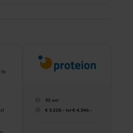
 te
32 uur
st
€ 3.228,- tot € 4.346,-
op