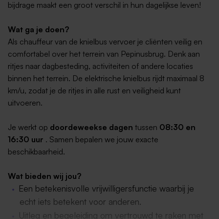
bijdrage maakt een groot verschil in hun dagelijkse leven!
Wat ga je doen?
Als chauffeur van de knielbus vervoer je cliënten veilig en
comfortabel over het terrein van Pepinusbrug. Denk aan
ritjes naar dagbesteding, activiteiten of andere locaties
binnen het terrein. De elektrische knielbus rijdt maximaal 8
km/u, zodat je de ritjes in alle rust en veiligheid kunt
uitvoeren.
Je werkt op
doordeweekse dagen
tussen
08:30 en
16:30 uur
. Samen bepalen we jouw exacte
beschikbaarheid.
Wat bieden wij jou?
Een betekenisvolle vrijwilligersfunctie waarbij je
echt iets betekent voor anderen.
Uitleg en begeleiding om vertrouwd te raken met