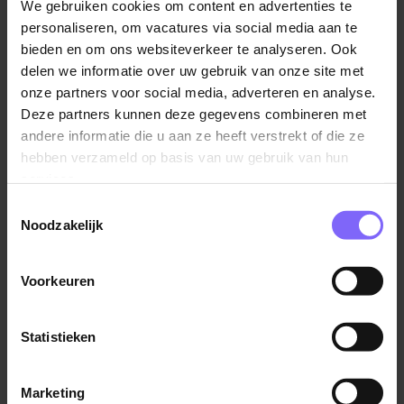
We gebruiken cookies om content en advertenties te
personaliseren, om vacatures via social media aan te
bieden en om ons websiteverkeer te analyseren. Ook
delen we informatie over uw gebruik van onze site met
Chauffeur Kipper / Oplegger / Eigen
onze partners voor social media, adverteren en analyse.
Rijder
Deze partners kunnen deze gegevens combineren met
andere informatie die u aan ze heeft verstrekt of die ze
Boetskens Transport
hebben verzameld op basis van uw gebruik van hun
Geulle
services.
Toestemmingsselectie
Noodzakelijk
Chauffeur CE
Voorkeuren
Boels Rental
Sittard
Statistieken
Marketing
Bekijk meer vacatures