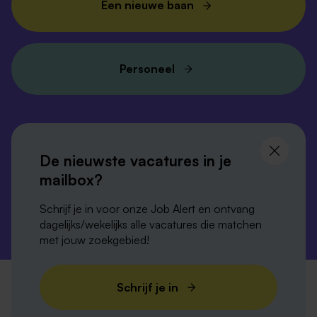
Een nieuwe baan
Personeel
Volg ons en
blijf op de hoogte
De nieuwste vacatures in je
mailbox?
Schrijf je in voor onze Job Alert en ontvang
dagelijks/wekelijks alle vacatures die matchen
met jouw zoekgebied!
Privacy-verklaring
Disclaimer
Cookies
Schrijf je in
Verordening digitale diensten
Colofon
Sitemap