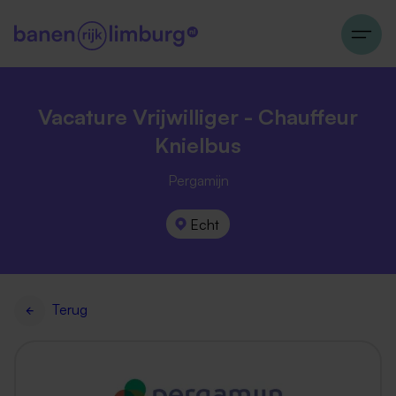
Vacature Vrijwilliger - Chauffeur
Knielbus
Pergamijn
Echt
Terug