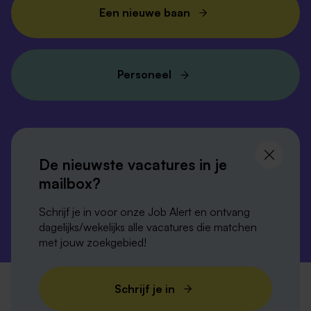
Een nieuwe baan
Personeel
Volg ons en
blijf op de hoogte
De nieuwste vacatures in je
mailbox?
Schrijf je in voor onze Job Alert en ontvang
dagelijks/wekelijks alle vacatures die matchen
met jouw zoekgebied!
Privacy-verklaring
Disclaimer
Cookies
Schrijf je in
Verordening digitale diensten
Colofon
Sitemap