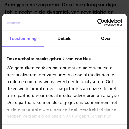
Kom jij als verzorgende IG of verpleegkundige
tot je recht in de dynamiek van revalidatie en
herstelzorg? Geloof jij dat je revalidatiecliënten
het beste ondersteunt door hen te stimuleren
zoveel mogelijk hun eigen regie te nemen? Beter
Toestemming
Details
Over
gezegd: ga jij ‘zorgen met de handen op de rug’?
Dan is deze vacature (voor 18-36 uur per week)
bij revalidatieafdeling De Eik in Hoensbroek dé
Deze website maakt gebruik van cookies
baan voor jou!
We gebruiken cookies om content en advertenties te
personaliseren, om vacatures via social media aan te
Wat ga je doen?
bieden en om ons websiteverkeer te analyseren. Ook
Als zorgprofessional bij Cicero Revalidatie en
delen we informatie over uw gebruik van onze site met
Herstelzorg ondersteun en motiveer je onze cliënten
onze partners voor social media, adverteren en analyse.
in het revalidatieproces zodat ze weer snel en veilig
Deze partners kunnen deze gegevens combineren met
naar huis kunnen gaan. Je voert zorgtaken uit en
andere informatie die u aan ze heeft verstrekt of die ze
werkt samen met andere zorgprofessionals en
hebben verzameld op basis van uw gebruik van hun
behandelaren. Doordat je in een multidisciplinair team
services.
werkt, kun je snel veel leren.