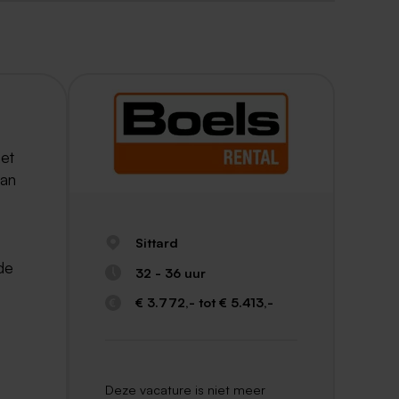
het
van
Sittard
de
32 - 36 uur
€ 3.772,- tot € 5.413,-
Deze vacature is niet meer