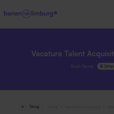
Vacature Talent Acquisit
Boels Rental
Sittar
Terug
Home
Vacatures in Limburg
Tale