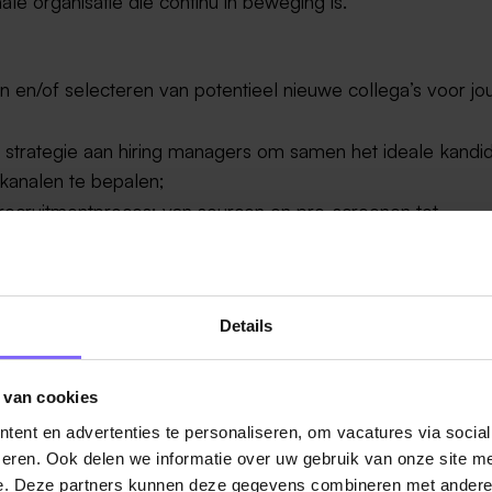
le organisatie die continu in beweging is.
 en/of selecteren van potentieel nieuwe collega’s voor j
 strategie aan hiring managers om samen het ideale kandi
skanalen te bepalen;
e recruitmentproces: van sourcen en pre-screenen tot
den van het job offerproces;
 werkgever en bijdragen aan het versterken van onze
ere Talent Acquisition professionals in het internationale
Details
 van cookies
ervaring past tussen € 3.085,- en € 4.407,-;
ent en advertenties te personaliseren, om vacatures via socia
ur;
eren. Ook delen we informatie over uw gebruik van onze site me
e. Deze partners kunnen deze gegevens combineren met andere i