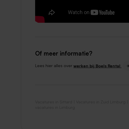
Heb je interesse? Ben je ervan overtuigd d
Heb je nog vragen, neem dan contact op 
Of meer informatie?
Lees hier alles over
werken bij Boels Rental
Vacatures in Sittard
|
Vacatures in Zuid Limburg
vacatures in Limburg