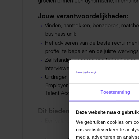
groeien binnen een dynamische, internationa
Jouw verantwoordelijkheden:
Vinden, aantrekken, benaderen, matchen
business unit;
Het adviseren van de beste recruitment
profiel te bepalen en de juiste werving
Zelfstandig uitvoeren van het volledig
interviewen en het begeleiden en afron
Uitdragen van Boels als aantrekkelijke
Employer Brand, in samenwerking met and
Toestemming
Talent Acquisition Team.
Dit bieden we jou:
Deze website maakt gebruik
Een salaris dat bij jouw kwaliteiten en 
We gebruiken cookies om cont
Een afwisselende baan voor 32 – 40 u
ons websiteverkeer te analys
media, adverteren en analys