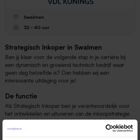
Swalmen
32 - 40 uur
Strategisch Inkoper in Swalmen
Ben jij klaar voor de volgende stap in je carrière bij
een dynamisch en groeiend technisch bedrijf waar
geen dag hetzelfde is? Dan hebben wij een
interessante uitdaging voor je!
De functie
Als Strategisch Inkoper ben je verantwoordelijk voor
het ontwikkelen en uitvoeren van de inkoopstrategie
binnen VDL Konings. Je verkent actief de
leveranciersmarkt, selecteert en beoordeelt
leveranciers en onderhandelt over de beste