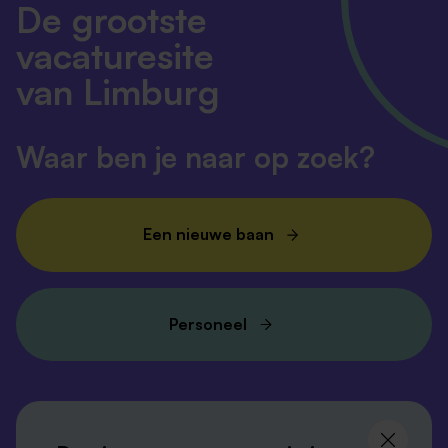
De grootste
vacaturesite
van Limburg
Waar ben je naar op zoek?
Een nieuwe baan
Personeel
Volg ons en