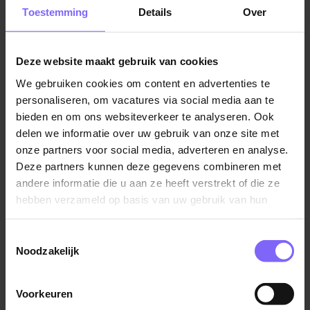
voorwaarden op het gebied van kwaliteit, logistiek,
Toestemming
Details
Over
technologie en kosten (QLTC).
Jouw belangrijkste taken:
Deze website maakt gebruik van cookies
Ontwikkelen, selecteren en kwalificeren van
We gebruiken cookies om content en advertenties te
personaliseren, om vacatures via social media aan te
leveranciers;
bieden en om ons websiteverkeer te analyseren. Ook
Monitoren en verbeteren van
delen we informatie over uw gebruik van onze site met
leveranciersprestaties op basis van QLTC-criteria;
onze partners voor social media, adverteren en analyse.
Ontwikkelen en implementeren van
Deze partners kunnen deze gegevens combineren met
inkoopstrategieën in samenwerking met interne
andere informatie die u aan ze heeft verstrekt of die ze
stakeholders;
hebben verzameld op basis van uw gebruik van hun
Initiëren van kostprijs- en levertijdverbeteringen;
services.
Opstellen, onderhandelen en beheren van
Toestemmingsselectie
Noodzakelijk
inkoopcontracten;
Onderhouden van het netwerk van
voorkeursleveranciers;
Voorkeuren
Lees verder