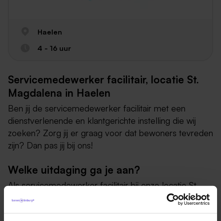
Haelen
4 - 16 uur
Servicemedewerker facilitair, locatie St.
Magdalena in Haelen
Ben jij de servicemedewerker facilitair met een
dienstverlenende en klantgerichte instelling die wij
zoeken? Zorg jij er graag voor dat bewoners tevreden
zijn? Dan pas jij bij ons!
Welke uitdaging ga je aan?
Als servicemedewerker facilitair bij onze locatie St.
Magdalena in Haelen, ben je oplettend en werk je
systematisch en hygiënisch volgens de geldende