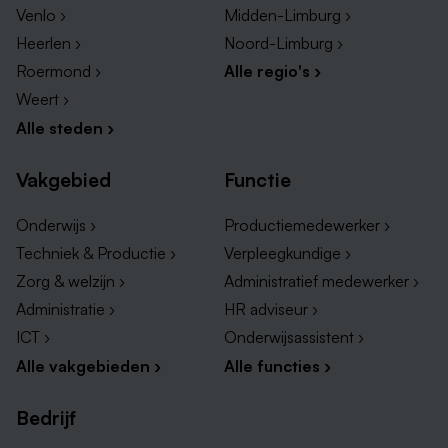
jou:
Venlo ›
Midden-Limburg ›
Heerlen ›
Noord-Limburg ›
een scala aan leer- en ontwikkelmogelijkheden
Roermond ›
Alle regio's ›
het Keuzemodel Arbeidsvoorwaarden Proteion
Weert ›
(KAP), waarmee jij je belast loon kunt inwisselen
Alle steden ›
voor iets moois (denk aan sport, kinderopvang,
fiets, etc.)
Vakgebied
Functie
leuke verrassingen gedurende het jaar (denk aan
Dag van de Zorg en de feestdagen)
Onderwijs ›
Productiemedewerker ›
Techniek & Productie ›
Verpleegkundige ›
Zorg & welzijn ›
Administratief medewerker ›
Jouw team
Administratie ›
HR adviseur ›
Als servicemedewerker facilitair werk je in
ICT ›
Onderwijsassistent ›
teamverband, maar ook zelfstandig. Je komt terecht
Alle vakgebieden ›
Alle functies ›
in een gemotiveerd team waar saamhorigheid en
dienstbaar opstellen belangrijke kenmerken zijn.
Bedrijf