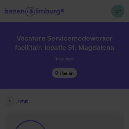
Vacature Servicemedewerker
facilitair, locatie St. Magdalena
Proteion
Haelen
Terug