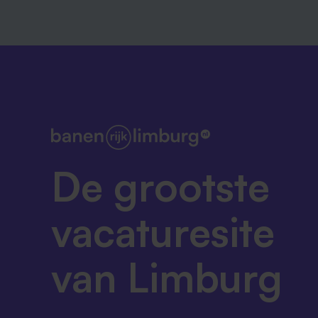
Vitaliteit vinden we belangrijk: sport me
En last but not least: je krijgt 20% kort
Onze organisatie en het team
Heuschen & Schrouff is de toonaangevende
Aziatische food- en non foodproducten in 
vertegenwoordigen we meer dan 65 Aziati
Goose, en hebben we sterke eigen merkco
De grootste
Daarnaast bieden we Private Label conce
meer dan 450 collega’s, 45 vrachtwagens
van etnische toko’s en groothandels tot re
vacaturesite
ons eigen e-commerce platform.
van Limburg
We zijn een gezond, groeiend bedrijf, gedr
producten. Die groei vraagt om slimme keu
actief aan bijdragen. Bij ons kom je niet te
bureaucratische structuren. Integendeel: we