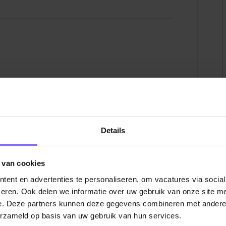
m weer on track te komen
ange termijn visie voor ‘verbeteren van
PMO Proces Engineers
rouff
Details
uiteenlopend. Momenteel zijn we o.a. bezig
eit van onze magazijnen, het verbeteren van
koop t/m verkoopbaar op de markt), bouwen
 van cookies
de goederen en het harmoniseren,
ent en advertenties te personaliseren, om vacatures via socia
rg
|
Vacatures Management, Beleid en Directie in
 processen. Daarnaast groeien we als bedrijf
eren. Ook delen we informatie over uw gebruik van onze site me
Het is belangrijk dat de bedrijfsprocessen
e. Deze partners kunnen deze gegevens combineren met andere i
ing Team een drijvende kracht is.
erzameld op basis van uw gebruik van hun services.