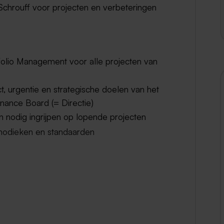
chrouff voor projecten en verbeteringen
folio Management voor alle projecten van
t, urgentie en strategische doelen van het
nance Board (= Directie)
n nodig ingrijpen op lopende projecten
hodieken en standaarden
strategische projecten
PMO Project managers