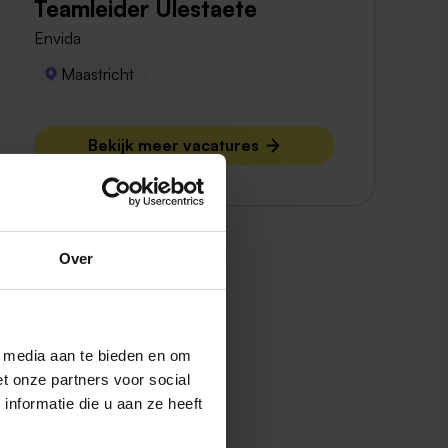
Teamleider Ulestaete
Envida
Maastricht
Bekijk meer vacatures
Over
l media aan te bieden en om
t onze partners voor social
nformatie die u aan ze heeft