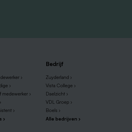
Bedrijf
dewerker ›
Zuyderland ›
dige ›
Vista College ›
ef medewerker ›
Daelzicht ›
›
VDL Groep ›
istent ›
Boels ›
s ›
Alle bedrijven ›