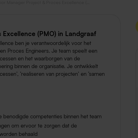
Senior Manager Project & Proces Excellence (PMO)
Weert
Kerkrade
 Excellence (PMO) in Landgraaf
lence ben je verantwoordelijk voor het
en Proces Engineers. Je team speelt een
rocessen en het waarborgen van de
oering binnen de organisatie. Je ontwikkelt
cessen’, ‘realiseren van projecten’ en ‘samen
de benodigde competenties binnen het team
ngen om ervoor te zorgen dat de
 worden behaald