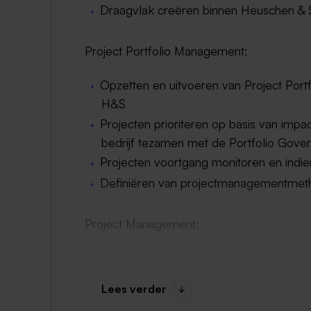
Draagvlak creëren binnen Heuschen & S
Project Portfolio Management:
Opzetten en uitvoeren van Project Port
H&S
Projecten prioriteren op basis van impac
bedrijf tezamen met de Portfolio Gover
Projecten voortgang monitoren en indie
Definiëren van projectmanagementmet
Project Management:
Acteren als Senior Project Manager op 
Lees verder
Leidinggeven aan en coachen van de 