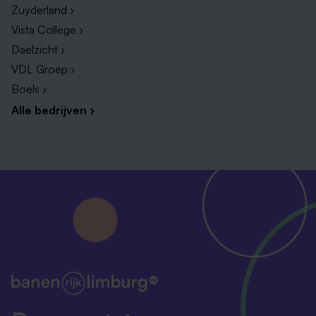
overtuigende manier te delen met de organisatie,
Zuyderland ›
waarbij je effectief communiceert met diverse
Vista College ›
stakeholders;
Daelzicht ›
Je hebt kennis van ISO27001, CBS-Wet, NIS2,
VDL Groep ›
AVG, VIR-BI, BIO;
Boels ›
Certificering op het gebied van security zoals
Alle bedrijven ›
CISSP, CISM, CIAM, SC-300, CIAM, OSCP of de
bereidheid deze te behalen.
Feitelijk goed geregeld
Voor onze
arbeidsvoorwaarden
volgen wij de CAO
Rijk.
Dat betekent dat je onder andere kunt rekenen op het
volgende:
Een salaris van minimaal EUR 4691,- en maximaal