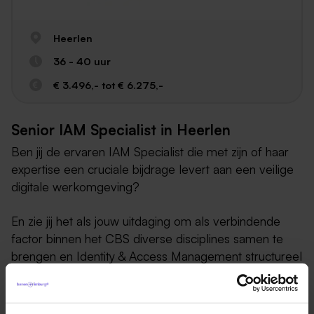
Heerlen
36 - 40 uur
€ 3.496,- tot € 6.275,-
Senior IAM Specialist in Heerlen
Ben jij de ervaren IAM Specialist die met zijn of haar
expertise een cruciale bijdrage levert aan een veilige
digitale werkomgeving?
En zie jij het als jouw uitdaging om als verbindende
factor binnen het CBS diverse disciplines samen te
brengen en Identity & Access Management structureel
en toekomstgericht te ontwerpen en te verankeren?
Ga jij het verschil maken? Neem dan contact met ons