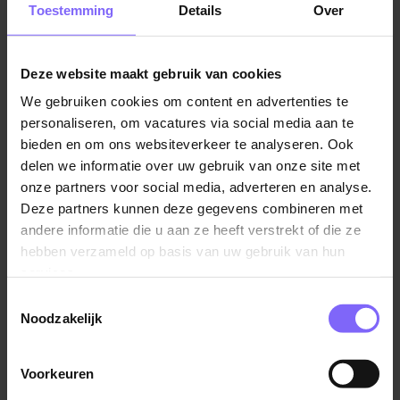
Toestemming
Details
Over
op.
Waar jij het verschil maakt
Deze website maakt gebruik van cookies
Als IAM Specialist ben jij verantwoordelijk voor de
We gebruiken cookies om content en advertenties te
verdere inrichting, verbetering en borging van het
personaliseren, om vacatures via social media aan te
Identity & Access Management binnen het CBS. IAM
bieden en om ons websiteverkeer te analyseren. Ook
vormt de basis voor veilige en betrouwbare toegang
delen we informatie over uw gebruik van onze site met
tot systemen, data en applicaties — en speelt
onze partners voor social media, adverteren en analyse.
daarmee een sleutelrol in het versterken van de
Deze partners kunnen deze gegevens combineren met
digitale weerbaarheid van de organisatie.
andere informatie die u aan ze heeft verstrekt of die ze
hebben verzameld op basis van uw gebruik van hun
Jij ontwikkelt de strategie (samen met de diverse
services.
stakeholders), maakt het beleid en vertaalt dit naar
Toestemmingsselectie
processen en standaarden. Hierbij werk je nauw
Noodzakelijk
samen met technische teams waaronder security en
compliance. Het is jouw taak om de strategie en het
Voorkeuren
belang van IAM uit te dragen, draagvlak te creëren en
stakeholders te overtuigen van de gekozen richting.