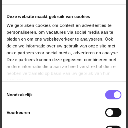
detailontwerp uit of voer je een technische studie uit
voor een nieuwe klant. Bij SPIE krijg je vrijheid,
vertrouwen én volop groeikansen.
Deze website maakt gebruik van cookies
We gebruiken cookies om content en advertenties te
Je werkt aan de elektrotechnische kant van industriële
personaliseren, om vacatures via social media aan te
projecten – van concept tot oplevering. Jij zorgt voor
bieden en om ons websiteverkeer te analyseren. Ook
kwaliteit, efficiëntie en continuïteit.
delen we informatie over uw gebruik van onze site met
onze partners voor social media, adverteren en analyse.
Je bedenkt, ontwerpt en ontwikkelt
Deze partners kunnen deze gegevens combineren met
elektrotechnische installaties;
andere informatie die u aan ze heeft verstrekt of die ze
Je werkt zelfstandig aan basic en detail
hebben verzameld op basis van uw gebruik van hun
services.
engineering voor kleine en middelgrote projecten;
Toestemmingsselectie
Je vertaalt klantwensen naar slimme en
Noodzakelijk
uitvoerbare ontwerpen;
Je stemt af met uitvoering, bewaakt voortgang en
Voorkeuren
signaleert knelpunten;
Lees verder
Je denkt mee over kostenbesparing,