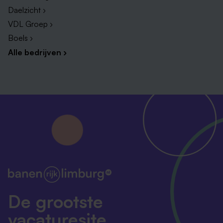
Daelzicht ›
VDL Groep ›
Boels ›
Alle bedrijven ›
De grootste
vacaturesite