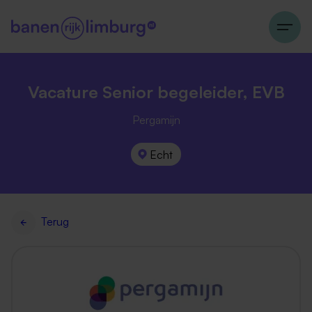
Vacature Senior begeleider, EVB
Pergamijn
Echt
Terug