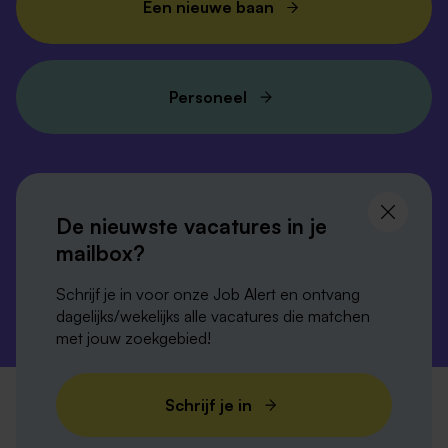
Een nieuwe baan
Personeel
Volg ons en
blijf op de hoogte
De nieuwste vacatures in je
mailbox?
Schrijf je in voor onze Job Alert en ontvang
dagelijks/wekelijks alle vacatures die matchen
met jouw zoekgebied!
Privacy-verklaring
Disclaimer
Cookies
Schrijf je in
Verordening digitale diensten
Colofon
Sitemap