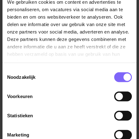
leerplatform) en heb je bij Pergamijn
We gebruiken cookies om content en advertenties te
mogelijkheden om zelf je carrière pad uit te
personaliseren, om vacatures via social media aan te
stippelen;
bieden en om ons websiteverkeer te analyseren. Ook
delen we informatie over uw gebruik van onze site met
Dat er een fijne werksfeer is dankzij teambuilding,
Begeleider, EMB
onze partners voor social media, adverteren en analyse.
kerstevent voor personeel en meer.
Deze partners kunnen deze gegevens combineren met
Pergamijn
andere informatie die u aan ze heeft verstrekt of die ze
Jouw profiel
Herkenbosch
hebben verzameld op basis van uw gebruik van hun
Je hebt een mbo-4 of hbo-diploma in de zorg en ruime
services.
ervaring in de gehandicaptenzorg. Je bent een zelfstarter
Toestemmingsselectie
met leidinggevende kwaliteiten, die makkelijk het overzicht
Noodzakelijk
behoudt en collega’s kan coachen. Je bent flexibel
Begeleider EMB - kinderen en
inzetbaar, communicatief sterk en schakelt makkelijk tussen
jongvolwassenen - Op de Bies
Voorkeuren
verschillende disciplines. Met jouw betrokkenheid en
Koraal
professionele aanpak zorg je voor kwalitatieve begeleiding
en een fijne werksfeer.
Landgraaf
Statistieken
Enthousiast? Solliciteer snel!
Marketing
Wil je eerst meer informatie? Mail ons via
Bekijk meer vacatures