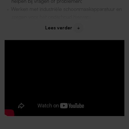
helpen bij vragen of problemen;
Werken met industriële schoonmaakapparatuur en
zorgen voor het onderhoud hiervan;
Samen met je team zorgen voor een stralend
Lees verder
schoon park.
Wat bieden wij?
Een passend salaris in
schaal 3 van de CAO
recreatie
(startsalaris € 1.622,67 o.b.v. 25 uur);
Aantal uren in overleg;
Een contract van
een jaar,
met uitzicht op een vast
contract;
Geniet van
25 vakantiedagen
per kalenderjaar
o.b.v. 38 uur;
Reiskostenvergoeding
vanaf 5,5 kilometer
enkele reis;