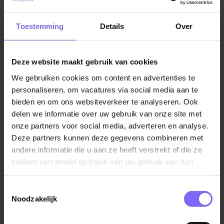
Aanpakkersmentaliteit en flexibel;
Vacatures in America
|
Vacatures in Noord Limburg
|
Facilitaire vacatures in Limburg
Toestemming
Details
Over
Beschikbaar doordeweeks en in het weekend,
roosters in overleg.
Deze website maakt gebruik van cookies
We gebruiken cookies om content en advertenties te
Vergelijkbare vacatures
personaliseren, om vacatures via social media aan te
bieden en om ons websiteverkeer te analyseren. Ook
Hulpkracht Schoonmaakmedewerker
delen we informatie over uw gebruik van onze site met
Faciliteiten
onze partners voor social media, adverteren en analyse.
Center Parcs
Deze partners kunnen deze gegevens combineren met
andere informatie die u aan ze heeft verstrekt of die ze
America
hebben verzameld op basis van uw gebruik van hun
services.
Toestemmingsselectie
Noodzakelijk
Schoonmaakmedewerker Faciliteiten