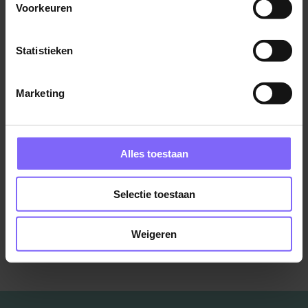
Center Parcs
Voorkeuren
America
Statistieken
Marketing
Thuishulp in Sint Odilienberg
Zuyderland
Midden Limburg
Alles toestaan
Selectie toestaan
Bekijk meer vacatures
Weigeren