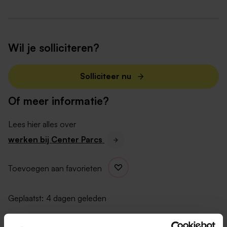
vakantiegeld);
18 jaar: €9,03 per uur (€8,36 excl.
vakantiegeld);
17 jaar: €7,13 per uur (€6,60 excl. vakantiegeld);
Wil je solliciteren?
16 jaar: €6,23 per uur (€5,77 excl.
vakantiegeld);
Solliciteer nu
Of meer informatie?
Een jaarcontract met uitzicht op een vast contract
Lees hier alles over
en het gehele jaar door mogelijkheden om in de
werken bij Center Parcs
weekenden en vakanties te werken;
Reiskostenvergoeding, vanaf 5,5 kilometer enkele
Toevoegen aan favorieten
reis;
Een jaarlijks personeelsfeest en kerstborrel en een
actieve personeelsvereniging;
Geplaatst:
4 dagen geleden
Een enthousiast team van collega’s in een gastvrije
werkomgeving.