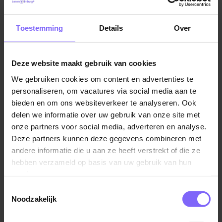
Profiel
Toestemming
Details
Over
Vacatures in America
|
Vacatures in Noord Limburg
|
Facilitaire vacatures in Limburg
Minimumleeftijd van 16 jaar;
Je hebt eigen vervoer en kunt op eigen
Deze website maakt gebruik van cookies
gelegenheid naar het park komen;
We gebruiken cookies om content en advertenties te
Je bent flexibel, gastvriendelijk, zelfstandig en kunt
personaliseren, om vacatures via social media aan te
Vergelijkbare vacatures
een hoog werktempo aan.
bieden en om ons websiteverkeer te analyseren. Ook
delen we informatie over uw gebruik van onze site met
Hulpkracht Schoonmaakmedewerker
onze partners voor social media, adverteren en analyse.
Deze partners kunnen deze gegevens combineren met
Center Parcs
andere informatie die u aan ze heeft verstrekt of die ze
America
hebben verzameld op basis van uw gebruik van hun
services.
Toestemmingsselectie
Noodzakelijk
Kantine- & schoonmaakmedewerker