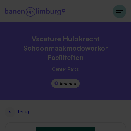
Vacature Hulpkracht
Schoonmaakmedewerker
Faciliteiten
Center Parcs
America
Terug