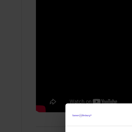
Hybride werkplek (3 dagen op kantoor in
Bedrijfswagen, laptop, smartphone en 
Veel ruimte voor eigen initiatief en besl
Werken aan impactvolle vastgoedproje
Samenwerking met diverse interne en e
Werken in een professioneel vastgoed
De mogelijkheid om jezelf te ontwikkel
Huren van Boels apparatuur met forse 
Korting op je fitnessabonnement of ee
Dit neem je mee
Een afgeronde hbo-opleiding, bij voorke
3–5 jaar relevante werkervaring in vast
Kennis van het volledige vastgoedproces
Affiniteit met acquisitie en beheer van 