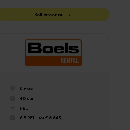
Solliciteer nu
Sittard
40 uur
HBO
€ 3.951,- tot € 5.643,-