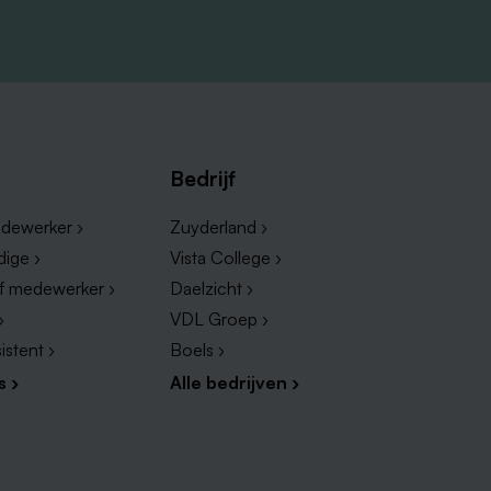
Bedrijf
dewerker ›
Zuyderland ›
dige ›
Vista College ›
ef medewerker ›
Daelzicht ›
›
VDL Groep ›
istent ›
Boels ›
s ›
Alle bedrijven ›