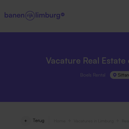
Vacature Real Estate 
Boels Rental
Sittar
Terug
Home
Vacatures in Limburg
Rea