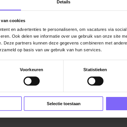
Details
r
g
 van cookies
els EN Duits
ent en advertenties te personaliseren, om vacatures via socia
an Planon is een pre
eren. Ook delen we informatie over uw gebruik van onze site me
e. Deze partners kunnen deze gegevens combineren met andere i
t dit de juiste baan voor jou is, upload dan
erzameld op basis van uw gebruik van hun services.
an contact op met onze recruiter Dorus
Voorkeuren
Statistieken
|
Sales vacatures in Limburg
|
Vacatures makelaar
|
es verkoop
Selectie toestaan