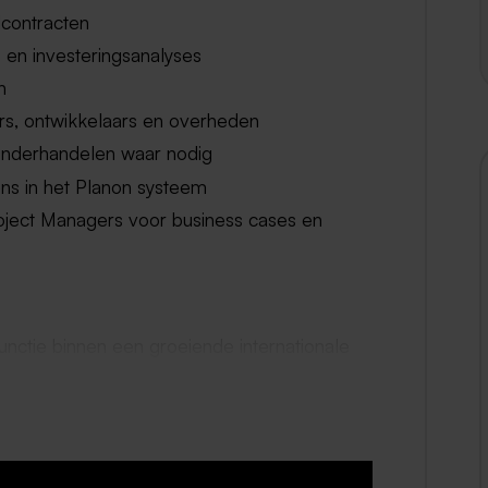
dcontracten
 en investeringsanalyses
n
rs, ontwikkelaars en overheden
onderhandelen waar nodig
ns in het Planon systeem
oject Managers voor business cases en
unctie binnen een groeiende internationale
 per maand obv 40 uur
heid om 5 dagen bij te kopen.