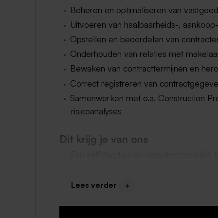
Beheren en optimaliseren van vastgoe
Uitvoeren van haalbaarheids-, aankoop-
Opstellen en beoordelen van contracte
Onderhouden van relaties met makelaa
Bewaken van contracttermijnen en her
Correct registreren van contractgegeve
Samenwerken met o.a. Construction Pr
risicoanalyses
Dit krijg je van ons
Een zelfstandige en verantwoordelijke f
organisatie
Salaris tussen €3.951 en €5.643 bruto
Lees verder
Een aantrekkelijke bonusregeling
28 verlofdagen per jaar en de mogelijk