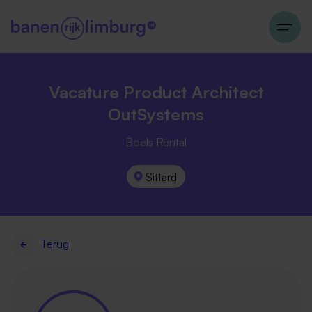
Vacature Product Architect
OutSystems
Boels Rental
Sittard
Terug