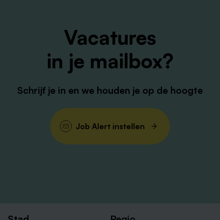
Are you interested? If you think that this is the position
for you, upload your CV and motivation letter. Do you
have any questions, get in touch with our recruiter
Vacatures
Charlotte Vasbinder on.
in je mailbox?
Schrijf je in en we houden je op de hoogte
Job Alert instellen
Stad
Regio