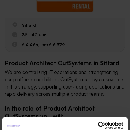
Sittard
32 - 40 uur
€ 4.466,- tot € 6.379,-
Product Architect OutSystems in Sittard
We are centralizing IT operations and strengthening
our platform capabilities. OutSystems plays a key role
in this strategy, supporting user‑facing applications and
rapid delivery across multiple product teams.
In the role of Product Architect
OutSystems you will:
Define and own the architectural vision for the