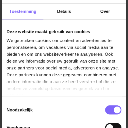
OutSystems platform, including legacy
environments, current usage, and the transition
Toestemming
Details
Over
towardsODC (OutSystems Developer Cloud);
Shape a future-state architecture and roadmap for
Deze website maakt gebruik van cookies
OutSystems in our organization;
Set and enforce architecture principles, coding
We gebruiken cookies om content en advertenties te
personaliseren, om vacatures via social media aan te
standards, and governance for OutSystems
bieden en om ons websiteverkeer te analyseren. Ook
development;
delen we informatie over uw gebruik van onze site met
Guide and coach developers in the OutSystems
onze partners voor social media, adverteren en analyse.
Platform Team and the wider community of
Deze partners kunnen deze gegevens combineren met
OutSystems developers in product teams;
andere informatie die u aan ze heeft verstrekt of die ze
Act as architectural authority for platform decisions,
hebben verzameld op basis van uw gebruik van hun
while working closely with Product Owners and
services.
other architects;
Toestemmingsselectie
Ensure OutSystems is used intentionally when it is
Noodzakelijk
the right platform and when other platforms (e.g.
MuleSoft, Azure) are a better fit;
Voorkeuren