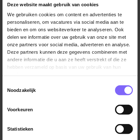
kerstgeschenk en attentie Dag van de Zorg;
de Parelhof
Deze website maakt gebruik van cookies
Intentie tot vast dienstverband;
Stichting Philadelphia Zorg
We gebruiken cookies om content en advertenties te
personaliseren, om vacatures via social media aan te
Heerlen
Functie-eisen
bieden en om ons websiteverkeer te analyseren. Ook
Je hebt een diploma in de zorg op MBO niveau 4;
delen we informatie over uw gebruik van onze site met
onze partners voor social media, adverteren en analyse.
Kunt prioriteiten stellen als geen ander in dit
Deze partners kunnen deze gegevens combineren met
dynamische werk, je schakelt makkelijk tussen de
Persoonlijk begeleider
andere informatie die u aan ze heeft verstrekt of die ze
verschillende werkzaamheden en bent
Gehandicaptenzorg
hebben verzameld op basis van uw gebruik van hun
stressbestendig;
Pergamijn
services.
Beschikt dan ook over uitstekende
Toestemmingsselectie
Zuid Limburg
Midden Limburg
communicatieve vaardigheden en een groot
Noodzakelijk
inlevingsvermogen. Je bent een assistent
cliëntbegeleider met een positieve instelling en
Voorkeuren
gaat geen uitdaging uit de weg, je durft op een
opbouwende manier kritisch naar jezelf en je
Begeleider dagbesteding EMB senioren
collega’s te zijn;
Pergamijn
Statistieken
Bent oplettend, signaleert veranderingen en