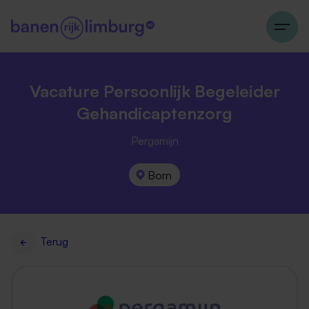
Vacature Persoonlijk Begeleider
Gehandicaptenzorg
Pergamijn
Born
Terug