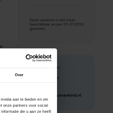
Deze vacature is niet meer
beschikbaar en per 23-07-2026
gesloten.
je
1
Contactpersoon:
hier
Over
Stella van Hout
Humankind
an
stellavhout@humankind.nl
l media aan te bieden en om
t onze partners voor social
nformatie die u aan ze heeft