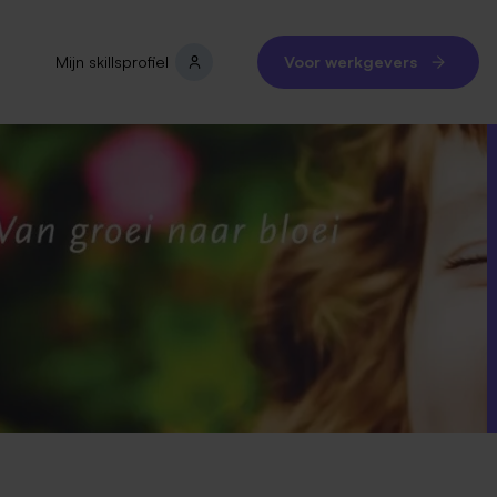
Mijn skillsprofiel
Voor werkgevers