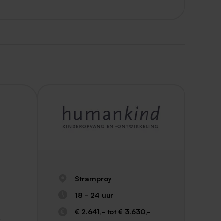
j
Stramproy
18 - 24 uur
€ 2.641,- tot € 3.630,-
,