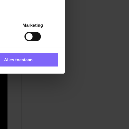
s
Marketing
d
Alles toestaan
een
oed
tte