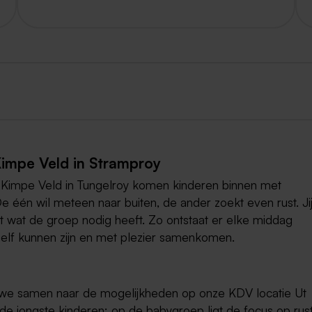
impe Veld in Stramproy
O Kimpe Veld in Tungelroy komen kinderen binnen met
De één wil meteen naar buiten, de ander zoekt even rust. Ji
 wat de groep nodig heeft. Zo ontstaat er elke middag
zelf kunnen zijn en met plezier samenkomen.
 we samen naar de mogelijkheden op onze KDV locatie Ut
e jongste kinderen: op de babygroep ligt de focus op rust