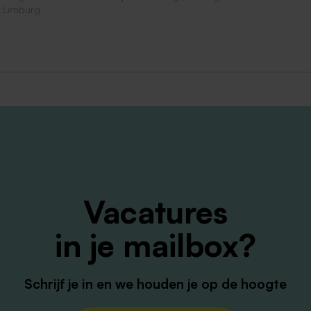
n Limburg
ze recruiter contact op binnen twee werkdagen.
ruiter je uit voor een gesprek met de vestigingsmanager.
je werkwensen te bespreken.
 de werkafspraken gemaakt, dan ontvang je een uitnodiging
en je contract te tekenen.
Vacatures
in je mailbox?
itaal regelen we de administratieve details. Je maatje maa
nd. Jij Telt!
Schrijf je in en we houden je op de hoogte