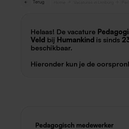
Terug
Home
Vacatures in Limburg
Ped
Helaas! De vacature
Pedagogi
Veld
bij
Humankind
is sinds
2
beschikbaar.
Hieronder kun je de oorspronk
Pedagogisch medewerker