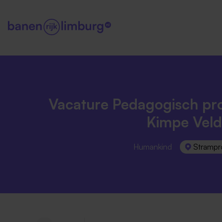
Vacature Pedagogisch pro
Kimpe Veld
Humankind
Strampr