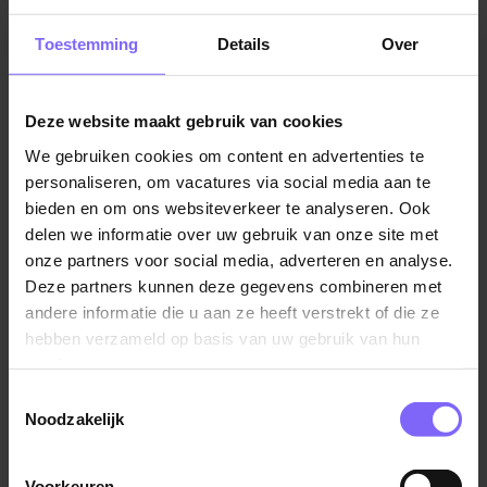
lezen van boekjes. Zodra het fruitmoment voorbij is en
de zon zich laat zien, gaan de jasjes aan en trekken
Toestemming
Details
Over
jullie naar buiten. In de veilige, afgeschermde
buitenruimte spelen de kinderen volop en genieten ze
Deze website maakt gebruik van cookies
van de frisse lucht. Na de eerste slaapjes is er ruimte
voor creatieve activiteiten, zoals knutselen, gevolgd
We gebruiken cookies om content en advertenties te
door nog meer buitenspel.
personaliseren, om vacatures via social media aan te
bieden en om ons websiteverkeer te analyseren. Ook
Aan het einde van de dag komt een kindje
delen we informatie over uw gebruik van onze site met
onze partners voor social media, adverteren en analyse.
nieuwsgierig vragen: “Juf, wat gaan we morgen
Deze partners kunnen deze gegevens combineren met
doen?” Met een glimlach antwoord je: “Ik heb er ook
andere informatie die u aan ze heeft verstrekt of die ze
zin in.”
hebben verzameld op basis van uw gebruik van hun
services.
Onze kleinschalige dagopvang voor kinderen van 0
tot 4 jaar biedt persoonlijke aandacht, een vast en
Toestemmingsselectie
Noodzakelijk
vertrouwd team en een veilige, warme omgeving. De
goede samenwerking met de bso en basisschool
zorgt voor een doorgaande lijn in opvang en onderwijs
Voorkeuren