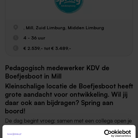
, Mill, Zuid Limburg, Midden Limburg
4 - 36 uur
€ 2.539,- tot € 3.489,-
Pedagogisch medewerker KDV de
Boefjesboot in Mill
Kleinschalige locatie de Boefjesboot heeft
grote aandacht voor ontwikkeling. Wil jij
daar ook aan bijdragen? Spring aan
boord!
De dag begint vroeg: samen met een collega open je
de locatie en verwelkom je de eerste ouders en
kinderen. In alle rust starten jullie de dag met het