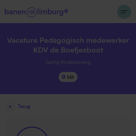
Vacature Pedagogisch medewerker
KDV de Boefjesboot
Spring Kinderopvang
Mill
Terug