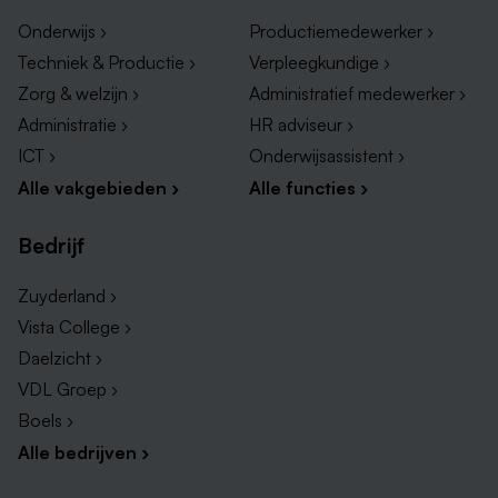
hybride kunt werken, met flexibele werktijden en de
Onderwijs ›
Productiemedewerker ›
optie om deels vanuit huis aan jouw stageopdracht te
Techniek & Productie ›
Verpleegkundige ›
werken.
Zorg & welzijn ›
Administratief medewerker ›
Administratie ›
HR adviseur ›
ICT ›
Onderwijsassistent ›
Alle vakgebieden ›
Alle functies ›
Bedrijf
Zuyderland ›
Vista College ›
Daelzicht ›
VDL Groep ›
Boels ›
Alle bedrijven ›