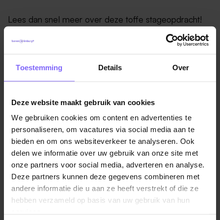
Lees dan snel meer over deze toffe stageopdracht!
Dit is jouw uitdaging
Binnen de sector DVZ (dataverzameling) maken
Toestemming
Details
Over
honderden collega's gebruik van meerdere
applicaties.
Deze website maakt gebruik van cookies
Wij hebben de huidige rechten op ons maatwerk
We gebruiken cookies om content en advertenties te
applicatielandschap in beeld gebracht.
personaliseren, om vacatures via social media aan te
bieden en om ons websiteverkeer te analyseren. Ook
De rechten zijn voornamelijk uitgedeeld op
delen we informatie over uw gebruik van onze site met
applicatieonderdelen en niet op business rollen.
onze partners voor social media, adverteren en analyse.
Hierdoor zitten gebruikers in een meerdere groepen
Deze partners kunnen deze gegevens combineren met
en hebben vaak ook dubbele autorisaties. Dat maakt
andere informatie die u aan ze heeft verstrekt of die ze
het beheer onnodig complex.
hebben verzameld op basis van uw gebruik van hun
services.
Als stagiair ga je samen met het team de