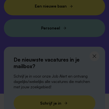
Een nieuwe baan
Personeel
Volg ons en
blijf op de hoogte
De nieuwste vacatures in je
mailbox?
Schrijf je in voor onze Job Alert en ontvang
dagelijks/wekelijks alle vacatures die matchen
met jouw zoekgebied!
Privacy-verklaring
Disclaimer
Cookies
Schrijf je in
Verordening digitale diensten
Colofon
Sitemap