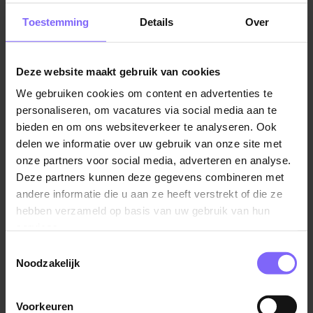
Limburg
Is je interesse gewekt en voldoe je aan het profiel?
Toestemming
Details
Over
Dan ontvangen we graag je cv en motivatie voor deze
vacature!
Deze website maakt gebruik van cookies
Vergelijkbare vacatures
Een geldige Verklaring Omtrent het Gedrag (VOG) is
We gebruiken cookies om content en advertenties te
vereist voor deze functie. De VOG moet worden
personaliseren, om vacatures via social media aan te
aangevraagd en overhandigd voordat het
Category ManCategory Manager
bieden en om ons websiteverkeer te analyseren. Ook
dienstverband kan beginnen.
Indirect Procurement ager 2
delen we informatie over uw gebruik van onze site met
onze partners voor social media, adverteren en analyse.
Boels Rental
Acquisitie naar aanleiding van deze vacature wordt
Deze partners kunnen deze gegevens combineren met
Sittard
niet op prijs gesteld.
andere informatie die u aan ze heeft verstrekt of die ze
hebben verzameld op basis van uw gebruik van hun
#LI-WM1
services.
VDL Konings in Swalmen is een veelzijdig bedrijf en
Toestemmingsselectie
Noodzakelijk
Tactisch Inkoper
kent meerdere disciplines zoals projectmanagement,
engineering, prototyping, productie, assemblage en
Heuschen & Schrouff
installatie van met name machines en installaties. Zo
Voorkeuren