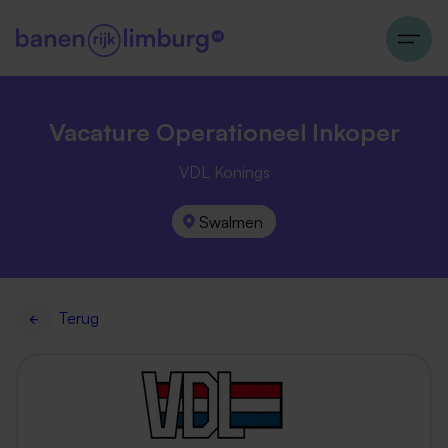
Vacature Operationeel Inkoper
VDL Konings
Swalmen
Terug