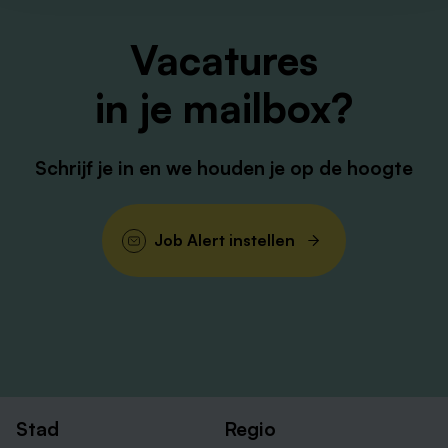
No-nonsense familiecultuur
Vacatures
Jij bent
in je mailbox?
Communicatief vaardig
Proactief
Resultaatgericht
Schrijf je in en we houden je op de hoogte
Job Alert instellen
Stad
Regio