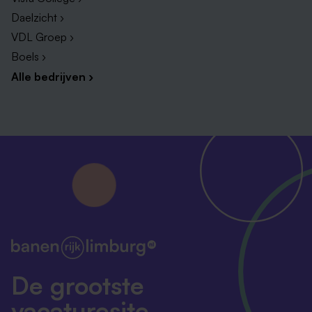
Daelzicht ›
VDL Groep ›
Boels ›
Alle bedrijven ›
De grootste
vacaturesite