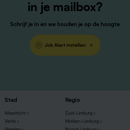
in je mailbox?
ons kantoor kun je vinden op
www.vanheckehouben.nl
. Heb je toch nog vragen?
Neem dan telefonisch contact op en bel naar
0475-
Schrijf je in en we houden je op de hoogte
777451
.
Job Alert instellen
Stad
Regio
Maastricht ›
Zuid-Limburg ›
Venlo ›
Midden-Limburg ›
Heerlen ›
Noord-Limburg ›