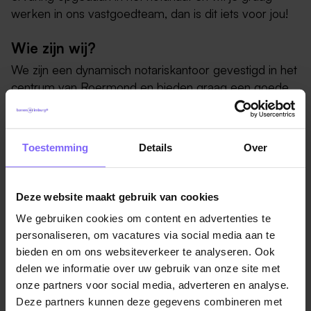
werken in ons vastgoedteam, dan is dit iets voor jou!
Wie zijn wij?
We zijn een dynamisch notariskantoor gevestigd in het
centrum van Roermond en bieden graag een goede
en efficiënte dienstverlening waarbij de klant altijd
centraal staat. Een prettige informele werksfeer op
kantoor vinden we erg belangrijk en we waarderen
Toestemming
Details
Over
flexibiliteit evenals een hoge mate van zelfstandigheid
en een goed gevoel voor humor.
Deze website maakt gebruik van cookies
Wat ga je doen?
We gebruiken cookies om content en advertenties te
Als notarieel medewerker onroerend goed ben je
personaliseren, om vacatures via social media aan te
verantwoordelijk voor het afhandelen van diverse
bieden en om ons websiteverkeer te analyseren. Ook
notariële zaken op het gebied van onroerend goed.
delen we informatie over uw gebruik van onze site met
Je bent in staat om zelfstandig en in teamverband te
onze partners voor social media, adverteren en analyse.
werken. De werkzaamheden betreffen het opstellen
Deze partners kunnen deze gegevens combineren met