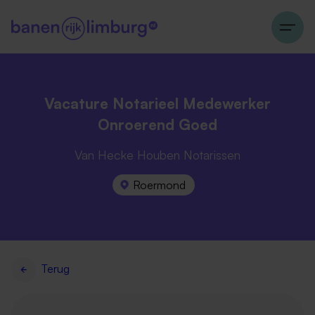
Vacature Notarieel Medewerker
Onroerend Goed
Van Hecke Houben Notarissen
Roermond
Terug