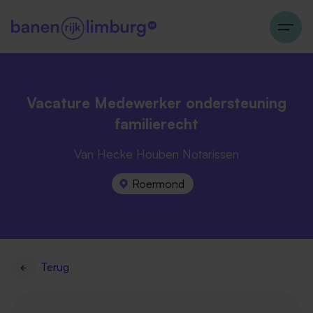
Vacature Medewerker ondersteuning
familierecht
Van Hecke Houben Notarissen
Roermond
Terug