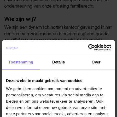
ondersteuning van onze afdeling familierecht.
Wie zijn wij?
We zijn een dynamisch notariskantoor gevestigd in het
centrum van Roermond en bieden graag een goede
en efficiënte dienstverlening waarbij de klant altijd
centraal staat. Een prettige informele werksfeer op
kantoor vinden we erg belangrijk en we waarderen
flexibiliteit evenals een hoge mate van zelfstandigheid
Toestemming
Details
Over
en een goed gevoel voor humor.
Wat ga je doen?
Deze website maakt gebruik van cookies
In deze veelzijdige functie speel je een belangrijke rol
We gebruiken cookies om content en advertenties te
binnen de afdeling familierecht. Je ondersteunt bij de
personaliseren, om vacatures via social media aan te
voorbereiding en administratieve verwerking van
bieden en om ons websiteverkeer te analyseren. Ook
dossiers die vaak een grote persoonlijke impact
delen we informatie over uw gebruik van onze site met
hebben zoals testamenten, levenstestamenten,
onze partners voor social media, adverteren en analyse.