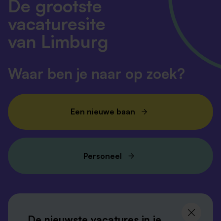
De grootste
vacaturesite
van Limburg
Waar ben je naar op zoek?
Een nieuwe baan
Personeel
Volg ons en
blijf op de hoogte
De nieuwste vacatures in je