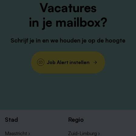
Vacatures
Enthousiast geworden?
Stuur ons jouw motivatiebrief met CV naar Sandra
in je mailbox?
Schmitz (
s.schmitz@vhhnotarissen.nl
).
Wil je toch nog eerst een aantal vragen stellen? Bel
gerust naar
0475-777451
!
Schrijf je in en we houden je op de hoogte
Informatie over ons kantoor kun je vinden op
www.vanheckehouben.nl
.
Job Alert instellen
Stad
Regio
Maastricht ›
Zuid-Limburg ›