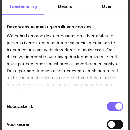
Jouw werkzaamheden richten zich vooral op het
Toestemming
Details
Over
begeleiden van ouder wordende bewoners in hun
dagelijkse ritme. Daarnaast werk je volgens de principes van
de Urlings-methode, waarbij je de zelfstandigheid van de
Deze website maakt gebruik van cookies
bewoner stimuleert, ondersteuning biedt waar nodig en
We gebruiken cookies om content en advertenties te
activiteiten begeleidt op een manier die aansluit bij hun
personaliseren, om vacatures via social media aan te
mogelijkheden en ondersteuningsplan.
bieden en om ons websiteverkeer te analyseren. Ook
delen we informatie over uw gebruik van onze site met
Je werkt volgens een rooster met wisselende diensten,
onze partners voor social media, adverteren en analyse.
maar er zijn geen slaap- of nachtdiensten.
Deze partners kunnen deze gegevens combineren met
andere informatie die u aan ze heeft verstrekt of die ze
Jij bent
hebben verzameld op basis van uw gebruik van hun
een zorgprofessional met minimaal een mbo 3-
services.
diploma op het gebied van Zorg en Welzijn zoals
Toestemmingsselectie
SPW, MMZ, VIG, Verpleegkundige, SPH, Social
Noodzakelijk
Work of Pedagogiek.
iemand die zich goed kan aanpassen aan het
Voorkeuren
Lees verder