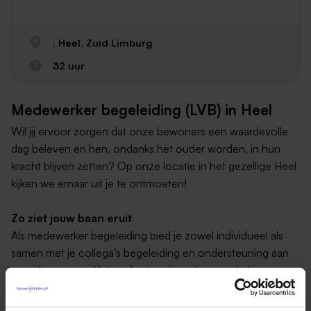
, Heel, Zuid Limburg
32 uur
Medewerker begeleiding (LVB) in Heel
Wil jij ervoor zorgen dat onze bewoners een waardevolle
dag beleven en hen, ondanks het ouder worden, in hun
kracht blijven zetten? Op onze locatie in het gezellige Heel
kijken we ernaar uit je te ontmoeten!
Zo ziet jouw baan eruit
Als medewerker begeleiding bied je zowel individueel als
samen met je collega’s begeleiding en ondersteuning aan
onze bewoners. Het ondersteuningsplan van de bewoner
geeft richting aan de zorg en dienstverlening die je biedt.