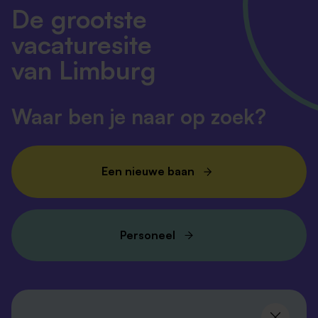
De grootste
vacaturesite
van Limburg
Waar ben je naar op zoek?
Een nieuwe baan
Personeel
Volg ons en