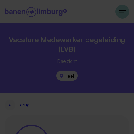
Vacature Medewerker begeleiding
(LVB)
Daelzicht
Heel
Terug