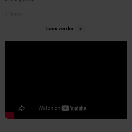
Jij bent:
in het bezit van een mbo-diploma, minimaal niveau
Lees verder
3, in de richting van Zorg en Welzijn. Denk hierbij
aan MMZ, SPW, Verzorgende IG of
Verpleegkundige.
ervaren in het organiseren, coördineren en
begeleiden van activiteiten voor mensen met een
verstandelijke beperking.
creatief in het vinden van mogelijkheden en kansen
voor onze cliënten.
flexibel inzetbaar op zowel Savelberg in Koningslust
als binnen De Taveerne in Heel.
Wij bieden:
een salaris tussen € 2.597 - en € 3.635, - bruto