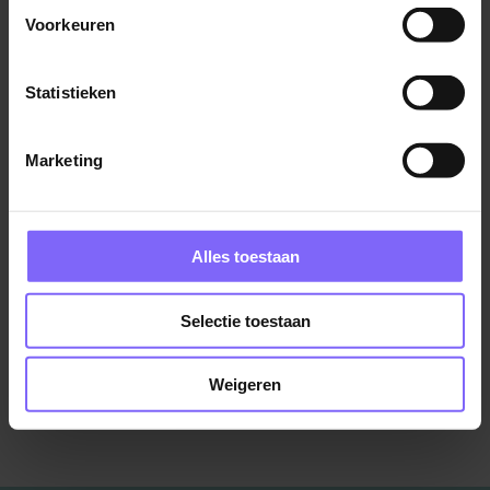
PSW
Voorkeuren
Sevenum
Statistieken
Marketing
Begeleider Dagbesteding |
Gehandicaptenzorg
Stichting Philadelphia Zorg
Alles toestaan
Heerlen
Selectie toestaan
Bekijk meer vacatures
Weigeren