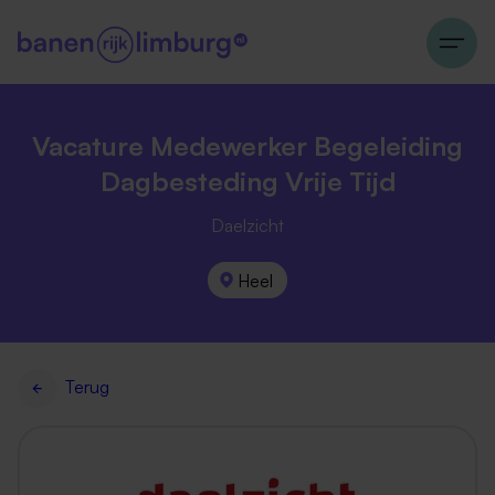
Vacature Medewerker Begeleiding
Dagbesteding Vrije Tijd
Daelzicht
Heel
Terug