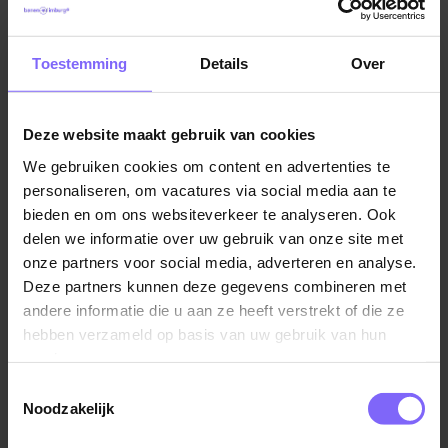
bardiensten.
Vacatures in Heel
|
Vacatures in Midden Limburg
|
Je hebt een directe collega binnen het team Vrije Tijd
Vacatures Zorg in Limburg
|
Vacatures in de
Toestemming
Details
Over
gehandicaptenzorg in Limburg
waarin samenwerking, ontwikkeling en werkplezier centraal
staan.
Deze website maakt gebruik van cookies
Wil je meer informatie?
We gebruiken cookies om content en advertenties te
Ben je enthousiast over deze vacature maar wil je eerst
Vergelijkbare vacatures
personaliseren, om vacatures via social media aan te
nog meer informatie? Dan kun je terecht bij Ruud Beelen,
bieden en om ons websiteverkeer te analyseren. Ook
Teammanager, via: 06 52 90 52 09.
delen we informatie over uw gebruik van onze site met
Begeleider, EMB
onze partners voor social media, adverteren en analyse.
Pergamijn
Deze partners kunnen deze gegevens combineren met
andere informatie die u aan ze heeft verstrekt of die ze
Herkenbosch
hebben verzameld op basis van uw gebruik van hun
services.
Toestemmingsselectie
Noodzakelijk
Coördinerend begeleider Wonen