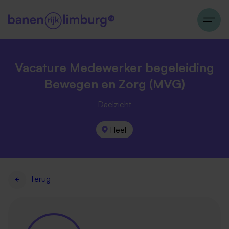
Vacature Medewerker begeleiding
Bewegen en Zorg (MVG)
Daelzicht
Heel
Terug