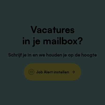
ervaren met bewoners met een verstandelijke
beperking en bijkomende gedragsproblematiek
iemand die stevig in zijn schoenen staat en kalm
blijft in situaties met complex gedrag of spanning
Vacatures
creatief in het bedenken van afwisselende, actieve
activiteiten die aansluiten bij de mogelijkheden van
in je mailbox?
de cliënt
Waar ga je werken?
Schrijf je in en we houden je op de hoogte
Je werkt op Anjerhof 3 en 4 in Heel met bewoners met een
matige tot ernstige verstandelijke beperking. Iedere
bewoner heeft een eigen verhaal. Wat hen verbindt is de
Job Alert instellen
complexiteit van hun zorgvraag. Vaak is sprake van een
emotioneel ontwikkelniveau (EO) tussen de 2 en 7 jaar,
gecombineerd met psychiatrische problematiek,
gedragsuitdagingen en moeilijkheden op het gebied van
communicatie en ontwikkeling. Ook regulatieproblemen en