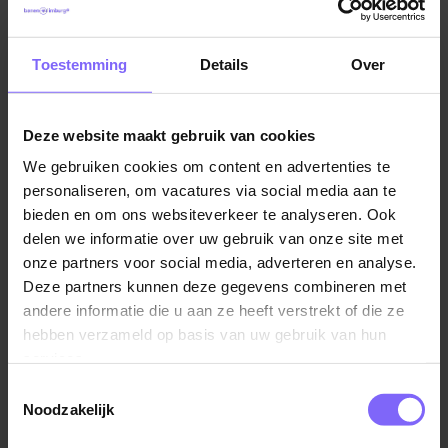
Zo ziet jouw baan eruit
Je start je dienst met een passend en gestructureerd
Toestemming
Details
Over
dagprogramma voor de bewoners van Anjerhof 3 en 4 en
je gaat daar zelfstandig mee aan de slag. Structuur en
voorspelbaarheid zijn belangrijk maar je weet iedere
Deze website maakt gebruik van cookies
bewoner op een veilige manier te prikkelen en uit te dagen,
We gebruiken cookies om content en advertenties te
binnen zijn of haar eigen mogelijkheden.
personaliseren, om vacatures via social media aan te
Je begeleidt bewoners individueel of in kleine groepen met
bieden en om ons websiteverkeer te analyseren. Ook
afwisselende activiteiten, zoals wandelen, naar het bos
delen we informatie over uw gebruik van onze site met
gaan of praktische en belevingsgerichte activiteiten binnen.
onze partners voor social media, adverteren en analyse.
Je stimuleert beweging, het ervaren van de omgeving en
Deze partners kunnen deze gegevens combineren met
actieve deelname aan de dag. Tijdens deze activiteiten bied
andere informatie die u aan ze heeft verstrekt of die ze
je voortdurend individuele sturing op sociale redzaamheid
hebben verzameld op basis van uw gebruik van hun
en ondersteun je waar nodig bij ADL-momenten. Alles wat
services.
je doet is gericht op stabilisatie met oog voor kleine
Toestemmingsselectie
ontwikkelstappen. Altijd binnen een veilige en voorspelbare
Noodzakelijk
omgeving.