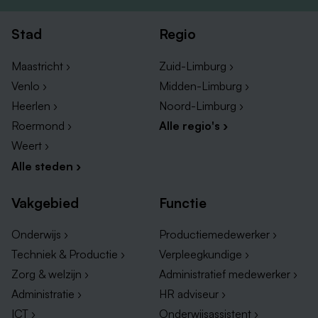
persoonlijkheidsproblematiek komen regelmatig voor. Bij
een aantal bewoners is sprake van epilepsie.
Stad
Regio
Wil je meer informatie?
Maastricht ›
Zuid-Limburg ›
Ben je enthousiast geworden over deze vacature maar wil
Venlo ›
Midden-Limburg ›
je meer informatie? Dan kun je terecht bij Toni Kroon via
Heerlen ›
Noord-Limburg ›
toni.kroon@daelzicht.nl
of 06-29455126.
Roermond ›
Alle regio's ›
Weert ›
Alle steden ›
Vakgebied
Functie
Onderwijs ›
Productiemedewerker ›
Techniek & Productie ›
Verpleegkundige ›
Zorg & welzijn ›
Administratief medewerker ›
Administratie ›
HR adviseur ›
ICT ›
Onderwijsassistent ›