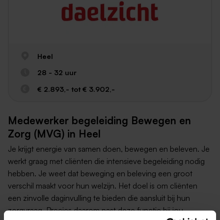
Heel
28 - 32 uur
€ 2.893,- tot € 3.902,-
Medewerker begeleiding Bewegen en
Zorg (MVG) in Heel
Je krijgt energie van samen doen, bewegen en beleven. Je
werkt graag met cliënten die intensieve begeleiding nodig
hebben. Je weet dat beweging en beleving een groot
verschil maakt voor hun welzijn. Het doel is om cliënten
een zinvolle daginvulling te bieden die aansluit bij hun
zorgvraag. Precies daarom past deze functie bij jou.