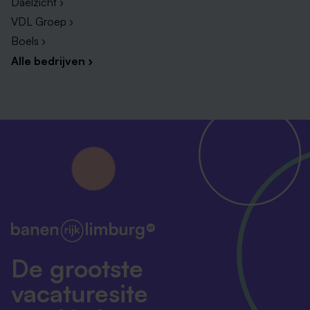
Daelzicht ›
VDL Groep ›
Boels ›
Alle bedrijven ›
De grootste
vacaturesite