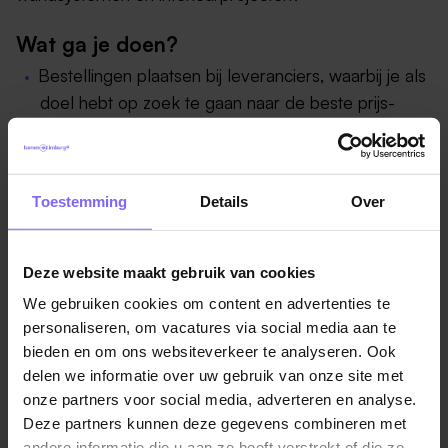
Wat ga je doen?
Bestellingen plaatsen bij leveranciers, waarbij je als
doel hebt op zoek te gaan naar de beste prijs-
kwaliteitverhouding;
Prijsonderhandelingen en administratieve
verwerking;
Toestemming
Details
Over
Onderhouden van het artikelenbestand;
Bewaken van de kwaliteit en de levertijd van
bestelde producten;
Deze website maakt gebruik van cookies
Meedenken over het verbeteren van het inkoop-
We gebruiken cookies om content en advertenties te
en voorraadproces;
personaliseren, om vacatures via social media aan te
Contacten onderhouden met leveranciers en het
bieden en om ons websiteverkeer te analyseren. Ook
delen we informatie over uw gebruik van onze site met
netwerk uitbreiden wanneer dit nodig is;
onze partners voor social media, adverteren en analyse.
Tijdig signaleren en communiceren van eventuele
Deze partners kunnen deze gegevens combineren met
knelpunten in overleg met de Planning;
andere informatie die u aan ze heeft verstrekt of die ze