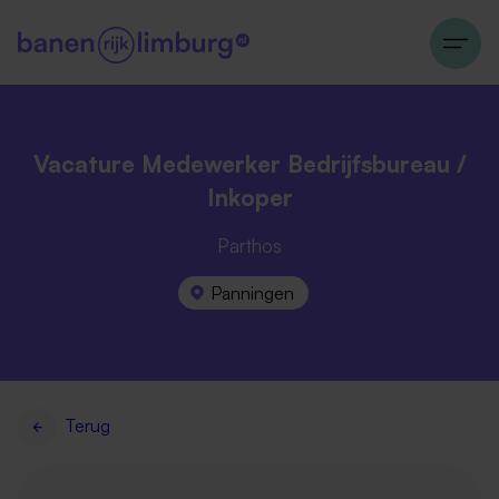
Vacature Medewerker Bedrijfsbureau /
Inkoper
Parthos
Panningen
Terug