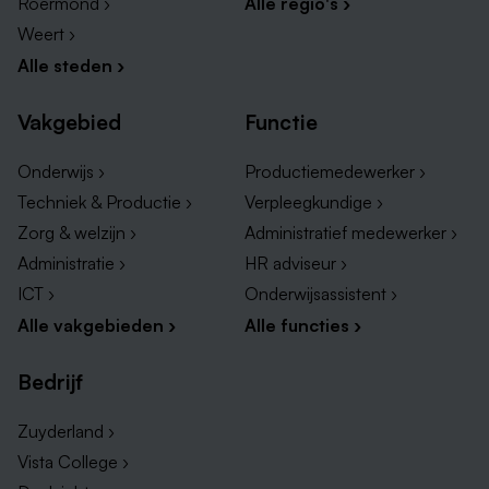
Roermond ›
Alle regio's ›
bevinden zich in Panningen (NL), waar in totaal circa
Weert ›
150 collega’s werkzaam zijn. Daarnaast produceren
we in China en Thailand.
Alle steden ›
Wil je meer weten over onze organisatie of deze
Vakgebied
Functie
functie? Bezoek
parthos.com
Onderwijs ›
Productiemedewerker ›
Herken je jezelf in deze rol?
Techniek & Productie ›
Verpleegkundige ›
Stuur je cv en motivatie naar
hrm@parthos.com
. We
Zorg & welzijn ›
Administratief medewerker ›
kijken uit naar je reactie!
Administratie ›
HR adviseur ›
ICT ›
Onderwijsassistent ›
Alle vakgebieden ›
Alle functies ›
Bedrijf
Zuyderland ›
Vista College ›