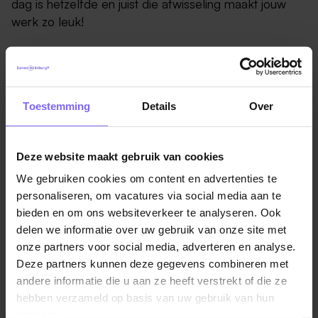
dag is hetzelfde en juist die afwisseling maakt jouw
werk zo leuk!
Samen met je collega’s zorg je voor een vlekkeloze
dienstverlening aan onze Key accounts. Je werkt nauw
samen met Key Account Managers, collega’s in de
Toestemming
Details
Over
filialen en Area Managers van zowel General Rental
als onze gespecialiseerde Business Units. Dit doe je
niet alleen voor de regio Sittard, maar voor klanten en
Deze website maakt gebruik van cookies
collega’s in de hele Benelux. Met jouw commerciële
We gebruiken cookies om content en advertenties te
inzicht, servicegerichte instelling en sterke
personaliseren, om vacatures via social media aan te
communicatieve vaardigheden weet je klanten steeds
bieden en om ons websiteverkeer te analyseren. Ook
weer positief te verrassen. Jij zorgt ervoor dat het
delen we informatie over uw gebruik van onze site met
juiste product, op het juiste moment en op de juiste
onze partners voor social media, adverteren en analyse.
locatie beschikbaar is.
Deze partners kunnen deze gegevens combineren met
andere informatie die u aan ze heeft verstrekt of die ze
Jouw belangrijkste taken:
hebben verzameld op basis van uw gebruik van hun
Adviseren en ondersteunen van Key accounts via
services.