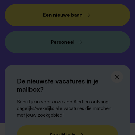
Een nieuwe baan
Personeel
Volg ons en
blijf op de hoogte
De nieuwste vacatures in je
mailbox?
Schrijf je in voor onze Job Alert en ontvang
dagelijks/wekelijks alle vacatures die matchen
met jouw zoekgebied!
Privacy-verklaring
Disclaimer
Cookies
Schrijf je in