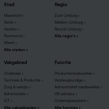
Simone van Hemert
Stad
Regio
simone.vanhemert@spie.com
Maastricht ›
Zuid-Limburg ›
Venlo ›
Midden-Limburg ›
Heerlen ›
Noord-Limburg ›
Roermond ›
Alle regio's ›
Weert ›
Alle steden ›
Vakgebied
Functie
Onderwijs ›
Productiemedewerker ›
Techniek & Productie ›
Verpleegkundige ›
Zorg & welzijn ›
Administratief medewerker ›
Administratie ›
HR adviseur ›
ICT ›
Onderwijsassistent ›
Alle vakgebieden ›
Alle functies ›