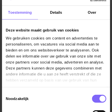
Jij werkt in een hecht team van vakmannen binnen
Toestemming
Details
Over
Services & Projects. Samen zorgen jullie dat klanten
altijd kunnen rekenen op hun machines. Je werkt aan
gave projecten en krijgt écht waardering voor wat je
Deze website maakt gebruik van cookies
doet.
We gebruiken cookies om content en advertenties te
Je bent veel onderweg, bij verschillende klanten en
personaliseren, om vacatures via social media aan te
bieden en om ons websiteverkeer te analyseren. Ook
projecten. Geen dag is hetzelfde. Jij zorgt er samen
delen we informatie over uw gebruik van onze site met
met je senior collega voor dat
onze partners voor social media, adverteren en analyse.
metaalbewerkingsmachines draaien als een zonnetje.
Deze partners kunnen deze gegevens combineren met
andere informatie die u aan ze heeft verstrekt of die ze
Jouw dag? Die is actief, afwisselend en technisch
hebben verzameld op basis van uw gebruik van hun
uitdagend.
services.
Toestemmingsselectie
Je voert onderhoud uit aan CNC
Noodzakelijk
metaalbewerkingsmachines bij klanten of in de
werkplaats;