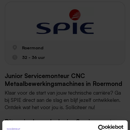
Roermond
32 - 36 uur
Junior Servicemonteur CNC
Metaalbewerkingsmachines in Roermond
Klaar voor de start van jouw technische carrière? Ga
bij SPIE direct aan de slag en blijf jezelf ontwikkelen.
Ontdek wat het voor jou is. Solliciteer nu!
Dit ga je doen als Junior Servicemonteur
CNC Metaalbewerkingsmachines