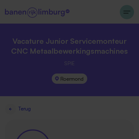
Vacature Junior Servicemonteur
CNC Metaalbewerkingsmachines
SPIE
Roermond
Terug