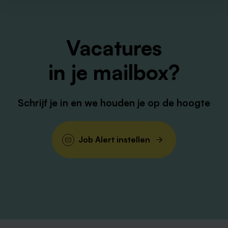
Afwisseling en uitdaging
Jij bent
Vacatures
Een aanpakker
in je mailbox?
Een teamspeler
Resultaatgericht
Schrijf je in en we houden je op de hoogte
Waarom VDL?
Internationaal familiebedrijf
Job Alert instellen
Jouw inbreng telt
Ontwikkeling én productie