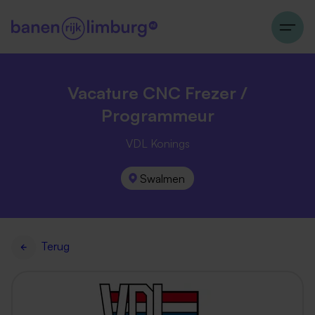
Vacature CNC Frezer /
Programmeur
VDL Konings
Swalmen
Terug