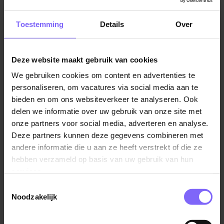
Een jaarlijks VDL-feest met alle collega's van VDL
Vacatures techniek in Limburg
|
WTB Vacatures
Groep
Toestemming
Details
Over
Interne doorgroei mogelijkheden
Diverse collectiviteitsregelingen
Personeelsaanbiedingen
Deze website maakt gebruik van cookies
Vergelijkbare vacatures
Deelname aan door VDL georganiseerde
We gebruiken cookies om content en advertenties te
personaliseren, om vacatures via social media aan te
sportactiviteiten
Junior Servicemonteur CNC
bieden en om ons websiteverkeer te analyseren. Ook
Metaalbewerkingsmachines
delen we informatie over uw gebruik van onze site met
Klaar om jezelf uit te dagen?
SPIE
onze partners voor social media, adverteren en analyse.
Deze partners kunnen deze gegevens combineren met
Venray
Is je interesse gewekt en voldoe je aan het profiel?
andere informatie die u aan ze heeft verstrekt of die ze
Dan ontvangen we graag je cv en motivatie voor deze
hebben verzameld op basis van uw gebruik van hun
vacature! Acquisitie naar aanleiding van deze vacature
services.
wordt niet op prijs gesteld. Een geldige Verklaring
Toestemmingsselectie
Omtrent het Gedrag (VOG) is vereist voor deze
Servicemonteur CNC
Noodzakelijk
functie. De VOG moet worden aangevraagd en
Metaalbewerkingsmachines
overhandigd voordat het dienstverband kan beginnen.
SPIE