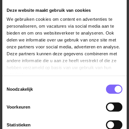
ruimtelijke ordening
(aanstormende planjuristen,
Deze website maakt gebruik van cookies
2 fte)
We gebruiken cookies om content en advertenties te
personaliseren, om vacatures via social media aan te
bieden en om ons websiteverkeer te analyseren. Ook
Wat ga je doen?
delen we informatie over uw gebruik van onze site met
Goed nieuws: we willen heel veel nieuwe woningen
onze partners voor social media, adverteren en analyse.
bouwen in Heerlen! Heerlen barst van de ambitie om
Deze partners kunnen deze gegevens combineren met
de Heerlenaren, maar ook mensen van buiten onze
andere informatie die u aan ze heeft verstrekt of die ze
gemeente, een fijne leefomgeving te geven. We
hebben verzameld op basis van uw gebruik van hun
werken aan heel veel mooie plannen: we renoveren
services.
woningen, scholen en buurthuizen, om ze klaar te
Toestemmingsselectie
maken voor de toekomst, we bouwen aan een sterker
Noodzakelijk
Heerlen-Noord, we geven ons centrum nieuw elan en
bovenal: we gaan de komende jaren duizenden extra
Voorkeuren
woningen bouwen.
Daar kunnen we jou goed bij gebruiken! Lijkt het je wat
Statistieken