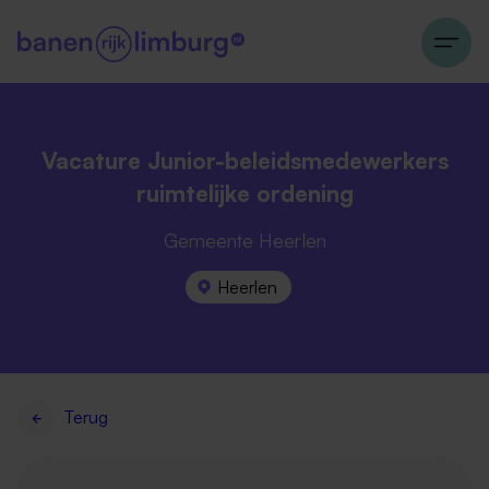
Vacature Junior-beleidsmedewerkers
ruimtelijke ordening
Gemeente Heerlen
Heerlen
Terug