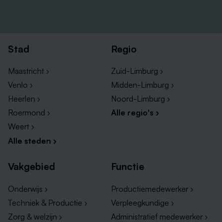
dinsdagochtend 9 juni. De tweede ronde zal
maandagmiddag 15 juni plaatsvinden.
Vragen? Neem contact op met Loretta Kanders op
Stad
Regio
06-19411764
.
Maastricht ›
Zuid-Limburg ›
Venlo ›
Midden-Limburg ›
Heerlen ›
Noord-Limburg ›
Roermond ›
Alle regio's ›
Weert ›
Alle steden ›
Vakgebied
Functie
Onderwijs ›
Productiemedewerker ›
Techniek & Productie ›
Verpleegkundige ›
Zorg & welzijn ›
Administratief medewerker ›