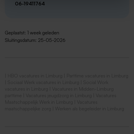
06-19411764
Flexibel
Aanpakkersmentaliteit
Zelfstandig en professioneel
Geplaatst:
1 week geleden
Overtuigend
Sluitingsdatum:
25-05-2026
Omgaan met verschillende spanningsvelden
Resultaat- en mensgerichte instelling
Wie zijn wij?
|
HBO vacatures in Limburg
|
Parttime vacatures in Limburg
Wij zijn er voor gezinnen! Voor kleine en grote
|
Sociaal Werk vacatures in Limburg
|
Social Work
vacatures in Limburg
|
Vacatures in Midden-Limburg
problemen. We zijn een warme club mensen die
parttime
|
Vacatures jeugdzorg in Limburg
|
Vacatures
samen de uitdagingen van de jeugdzorg aangaan. We
Maatschappelijk Werk in Limburg
|
Vacatures
houden van een open sfeer waarbij we met elkaar op
maatschappelijke zorg
|
Werken als begeleider in Limburg
zoek zijn naar de juiste, en passende, weg.
Vol passie dragen we ons motto uit: Je problemen