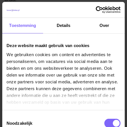
In het werkveld krijg je te maken met complexe
problematiek en verschillende visies en belangen.
Toestemming
Details
Over
Binnen dit alles stel je het belang van de jeugdige
voorop met respect voor ouders en opvoeders.
Beladen thema’s worden door jou niet uit de weg
Deze website maakt gebruik van cookies
gegaan, het benoemen en bespreken hiervan doe je
We gebruiken cookies om content en advertenties te
vanuit een verbindende en respectvolle houding.
personaliseren, om vacatures via social media aan te
bieden en om ons websiteverkeer te analyseren. Ook
Jij richt je, samen met alle betrokkenen, op het
delen we informatie over uw gebruik van onze site met
realiseren van de directe veiligheid voor kinderen en
onze partners voor social media, adverteren en analyse.
hebt hiermee een duidelijke, afgebakende taak.
Deze partners kunnen deze gegevens combineren met
Collega's van het CJG-ML kunnen jouw kennis en
andere informatie die u aan ze heeft verstrekt of die ze
expertise raadplegen wanneer de stabiele veiligheid
hebben verzameld op basis van uw gebruik van hun
van een gezin (opnieuw) onder druk staat.
services.
Toestemmingsselectie
Wie ben jij?
Noodzakelijk