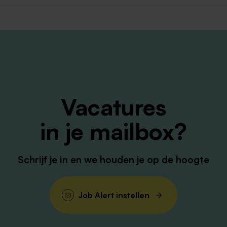
l
j.hof@zuyderland.nl
Een referentiecheck en VOG maken
 geschiktheid krijgen interne kandidaten voorrang.
e wordt niet op prijs gesteld.
Vacatures
in je mailbox?
Schrijf je in en we houden je op de hoogte
Job Alert instellen