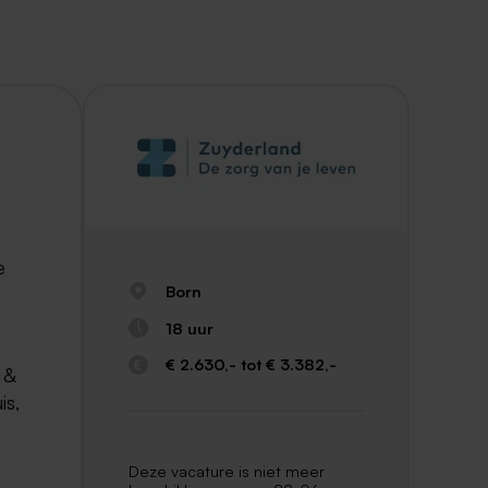
e
Born
18 uur
€ 2.630,- tot € 3.382,-
 &
is,
Deze vacature is niet meer