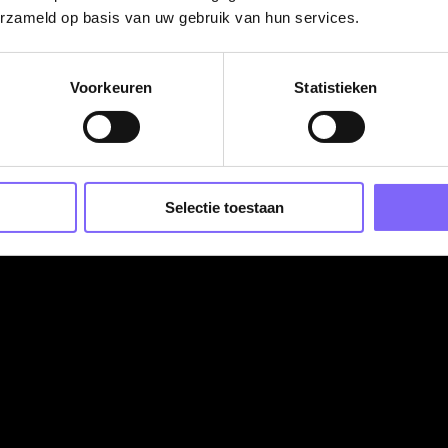
erzameld op basis van uw gebruik van hun services.
g is en pakt het op
en
Voorkeuren
Statistieken
tijd)
Selectie toestaan
, nacht)
 FWG 25
(€ 2.578 – € 3.316 bruto per maand o.b.v. 36 uur
tus 2026
kelijke onregelmatigheidstoeslagen
ensioenregeling (PFZW)
of Menzis)