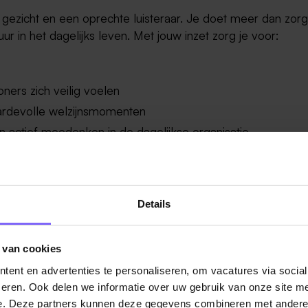
gezicht en een oprechte luisteraar. Je doet meer dan zor
ctuur in het dagelijks leven. Met jouw inzet zorg je voor:
ners zich veilig voelen
aardevolle welzijnsmomenten
 actief meedenken in de dagelijkse organisatie
an leven.
Kortom: met jouw betrokkenheid maak jij elke
Details
 niveau 2
(of vergelijkbaar)
 van cookies
nke dosis enthousiasme
ent en advertenties te personaliseren, om vacatures via socia
dset
eren. Ook delen we informatie over uw gebruik van onze site me
e. Deze partners kunnen deze gegevens combineren met andere i