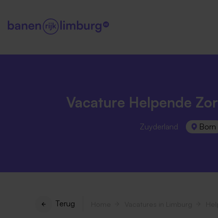
Vacature Helpende Zor
Zuyderland
Born
Terug
Home
Vacatures in Limburg
Hel