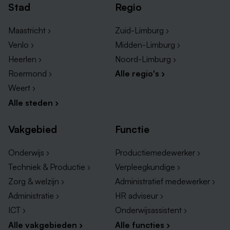
voor iets moois (denk aan sport, kinderopvang,
Stad
Regio
fiets, etc.)
leuke verrassingen gedurende het jaar (denk aan
Maastricht ›
Zuid-Limburg ›
Dag van de Zorg en de feestdagen)
Venlo ›
Midden-Limburg ›
Heerlen ›
Noord-Limburg ›
Roermond ›
Alle regio's ›
Jouw team
Weert ›
Je komt terecht in het team op Hornerheide dat
Alle steden ›
bestaat uit zorghulpen, helpenden (plus),
verzorgenden en verpleegkundigen. Een mooie mix
Vakgebied
Functie
van bijzondere mensen met elk hun unieke
Onderwijs ›
Productiemedewerker ›
eigenschappen. Dit team wordt aangestuurd door een
teamleider. In het team worden ideeën en
Techniek & Productie ›
Verpleegkundige ›
verbetervoorstellen gewaardeerd, net als het delen
Zorg & welzijn ›
Administratief medewerker ›
van kennis en ervaring. Samen heeft het team een
Administratie ›
HR adviseur ›
doel: kleine momenten samen bijzonder maken.
ICT ›
Onderwijsassistent ›
Alle vakgebieden ›
Alle functies ›