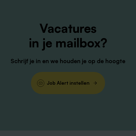
reis- en onkostenvergoeding
een gewoon bijzonder fijne werkplek
Vacatures
in je mailbox?
Bijzonder
Bij Proteion krijg je naast een leuke baan, een passend
salaris en fijne collega’s nog veel meer extraatjes. We
Schrijf je in en we houden je op de hoogte
zien talent in jou en helpen je dit te ontwikkelen op
een manier die bij jou past. Tot hoever je groeit, bepaal
je zelf. Je mag jezelf zijn, binnen onze professionele
Job Alert instellen
kaders. Jouw eigenheid maakt wie je bent. We geven
jou:
een scala aan leer- en ontwikkelmogelijkheden
het Keuzemodel Arbeidsvoorwaarden Proteion
(KAP), waarmee jij je belast loon kunt inwisselen