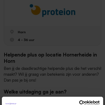
Horn
4 - 36 uur
Helpende plus op locatie Hornerheide in
Horn
Ben jij de daadkrachtige helpende plus die het verschil
maakt? Wil jij graag van betekenis zijn voor anderen?
Dan pas je bij ons!
Welke uitdaging ga je aan?
In het prachtige bos van Hornerheide in Horn liggen
twaalf woningen die ouderen met dementie