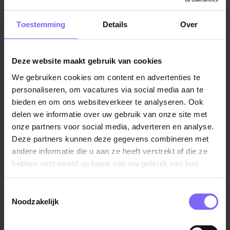
kleinschalig wonen aanbieden. We bieden ze een
warm thuis en een prettige oude dag.
Toestemming
Details
Over
Persoonsgerichte zorg, daar staan wij voor en jij gaat
daar als helpende plus aan bijdragen.
Deze website maakt gebruik van cookies
Je verzorgt je bewoners, luister je naar ze en geef je
We gebruiken cookies om content en advertenties te
ze aandacht. Je signaleert veranderingen in gedrag en
personaliseren, om vacatures via social media aan te
draagt zorg voor de begeleiding van de bewoners. Je
bieden en om ons websiteverkeer te analyseren. Ook
behandelt geplande zorgaanvragen, maar bent er ook
delen we informatie over uw gebruik van onze site met
onze partners voor social media, adverteren en analyse.
voor de alarmeringen en deelt medicijnen uit.
Deze partners kunnen deze gegevens combineren met
Bewoners betrek je zoveel mogelijk bij het reilen en
andere informatie die u aan ze heeft verstrekt of die ze
zeilen van het huishouden en activiteiten, dit vinden ze
hebben verzameld op basis van uw gebruik van hun
fijn. Van een kleine activiteit maak jij een mooi
services.
moment.
Toestemmingsselectie
Noodzakelijk
Het werk vindt hoofdzakelijk overdag plaats, maar het
kan voorkomen dat je incidenteel een nachtdienst