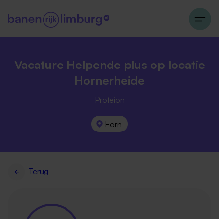
Vacature Helpende plus op locatie
Hornerheide
Proteion
Horn
Terug