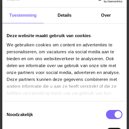
Vacatures in Heerlen
|
Vacatures in Zuid Limburg
|
Wat mag je van ons verwachten?
Vacatures Zorg in Limburg
|
Vacatures in de ouderenzorg
Toestemming
Details
Over
Een goede pensioensregeling,
onregelmatigheidstoeslagen, een
eindejaarsuitkering en 237,4 verlofuren bij een
Deze website maakt gebruik van cookies
fulltime dienstverband
We gebruiken cookies om content en advertenties te
Vergelijkbare vacatures
Wij bieden je de mogelijkheid om door te groeien
personaliseren, om vacatures via social media aan te
of je verder te ontwikkelen met ons
bieden en om ons websiteverkeer te analyseren. Ook
Helpende (plus) bij woonzorgcentrum
opleidingsaanbod
delen we informatie over uw gebruik van onze site met
Larisa
onze partners voor social media, adverteren en analyse.
We bouwen graag samen aan een langdurige
Envida
Deze partners kunnen deze gegevens combineren met
arbeidsrelatie. We bieden je daarom een
andere informatie die u aan ze heeft verstrekt of die ze
jaarcontract mét vaste uren én uitzicht op een vast
Maastricht
hebben verzameld op basis van uw gebruik van hun
dienstverband
services.
Je maakt deel uit van een Planetree organisatie,
Toestemmingsselectie
mensgericht. Waarin we allemaal vanuit ons hart
Noodzakelijk
werken, denken en doen
Zorghulp nachtdiensten - Dormig
Een salaris volgens FWG 25 cao VVT van €