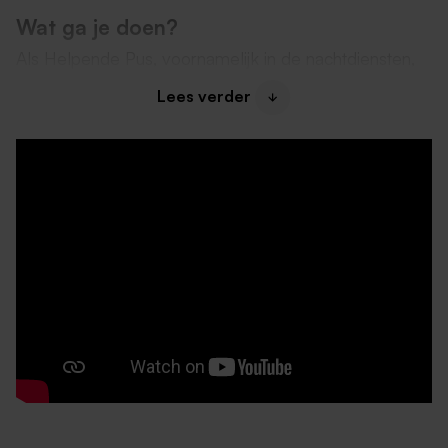
Wat ga je doen?
Als Helpende Pus, voornamelijk in de nachtdiensten,
zorg jij ervoor dat bewoners een rustige en veilige
Lees verder
nacht ervaren. Je werkt volgens het zorgleefplan en
hebt een belangrijke signalerende rol.
Je ondersteunt bewoners bij ADL-activiteiten en
persoonlijke verzorging
Je voert verzorgende en verpleegtechnische
handelingen uit, behorende bij jouw functie
Je signaleert veranderingen in gezondheid en
welbevinden en rapporteert deze
Je draagt bij aan een rustige, veilige sfeer
Je stimuleert de zelfredzaamheid van bewoners
waar mogelijk
Je werkt zelfstandig, maar schakelt waar nodig