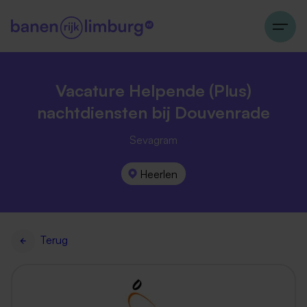
Vacature Helpende (Plus)
nachtdiensten bij Douvenrade
Sevagram
Heerlen
Terug