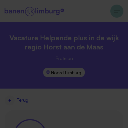
Vacature Helpende plus in de wijk
regio Horst aan de Maas
Proteion
Noord Limburg
Terug