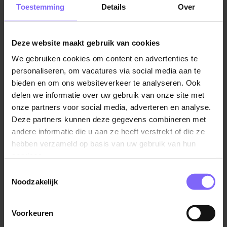
begeleiden.
Toestemming
Details
Over
Samen met je collega’s zorg jij ervoor dat cliënten
thuis kunnen blijven genieten van bijzondere
Deze website maakt gebruik van cookies
momenten. Het verschilt per cliënt wat nodig is
We gebruiken cookies om content en advertenties te
waarbij we sinds kort met 2 verschillende teams
personaliseren, om vacatures via social media aan te
werken: één team voor cliënten die kortdurende
bieden en om ons websiteverkeer te analyseren. Ook
herstelzorg nodig hebben en één voor cliënten met
delen we informatie over uw gebruik van onze site met
een chronische hulpvraag. Als helpende (plus) kom je
onze partners voor social media, adverteren en analyse.
te werken in het team voor chronische hulpvragen.
Deze partners kunnen deze gegevens combineren met
andere informatie die u aan ze heeft verstrekt of die ze
Bij de chronische hulpvraag gaat het om cliënten met
hebben verzameld op basis van uw gebruik van hun
een Wlz-indicatie of langdurige zorg aan kwetsbare
services.
ouderen met somatische of psychogeriatrische
Toestemmingsselectie
problematiek. Als helpende (plus) houd je rekening
Noodzakelijk
met de individuele wensen van cliënten en pas je de
zorg en begeleiding hierop aan. Samen met je team
Voorkeuren
stimuleer en ondersteun je de cliënten in de wijk. Van