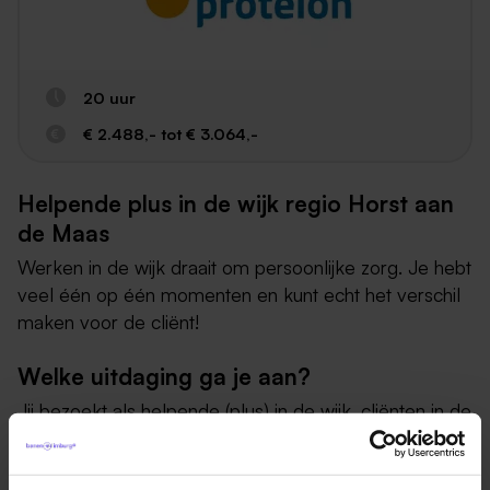
20 uur
€ 2.488,- tot € 3.064,-
Helpende plus in de wijk regio Horst aan
de Maas
Werken in de wijk draait om persoonlijke zorg. Je hebt
veel één op één momenten en kunt echt het verschil
maken voor de cliënt!
Welke uitdaging ga je aan?
Jij bezoekt als helpende (plus) in de wijk, cliënten in de
gehele gemeente Horst aan de Maas in hun eigen
vertrouwde omgeving om ze te verzorgen en