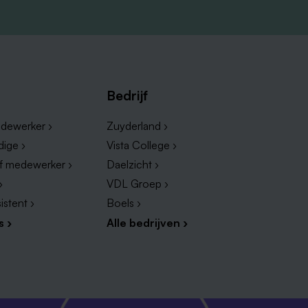
Bedrijf
dewerker ›
Zuyderland ›
dige ›
Vista College ›
ef medewerker ›
Daelzicht ›
›
VDL Groep ›
istent ›
Boels ›
s ›
Alle bedrijven ›