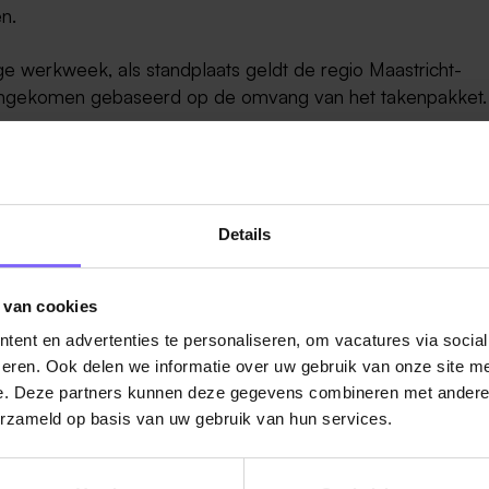
n.
ge werkweek, als standplaats geldt de regio Maastricht-
engekomen gebaseerd op de omvang van het takenpakket.
Details
 van cookies
;
ent en advertenties te personaliseren, om vacatures via socia
eren. Ook delen we informatie over uw gebruik van onze site me
e. Deze partners kunnen deze gegevens combineren met andere i
aaronder o.a.: omzet-, loon -en vennootschapsbelasting;
erzameld op basis van uw gebruik van hun services.
keningen;