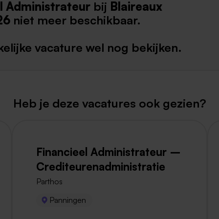
l Administrateur
bij
Blaireaux
Weert
26
niet meer beschikbaar.
Kerkrade
elijke vacature wel nog bekijken.
Heb je deze vacatures ook gezien?
Financieel Administrateur –
Crediteurenadministratie
Parthos
Panningen