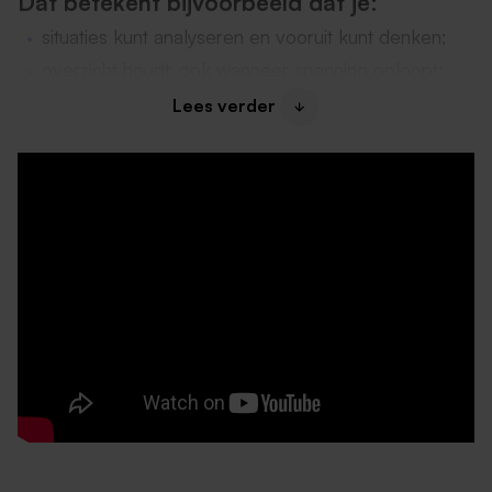
Dat betekent bijvoorbeeld dat je:
situaties kunt analyseren en vooruit kunt denken;
overzicht houdt, ook wanneer spanning oploopt;
collega’s helpt om afspraken en begeleidingslijnen
Lees verder
vast te houden;
meehelpt in het voorbereiden, uitwerken en
borgen van begeleiding;
signalen van cliënten vroeg herkent en hier
methodisch op inspeelt;
actief meedenkt over hoe de zorg nóg beter kan.
Je bent dus niet alleen bezig met “de dienst draaien”,
maar draagt echt bij aan de ontwikkeling van de
woning en het team.
Afhankelijk van je contractomvang besteed je een
deel van je uren aan voorbereidende en overstijgende