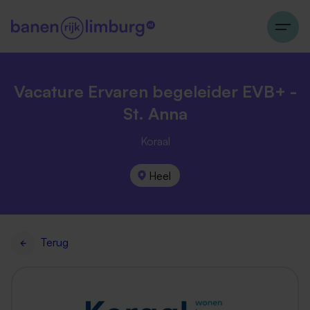
Vacature Ervaren begeleider EVB+ -
St. Anna
Koraal
Heel
Terug