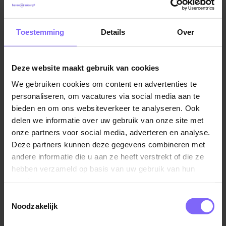
maar juist om de kleine momenten. Om vertrouwen
Vacatures in Heel
|
Vacatures in Midden Limburg
|
opbouwen. Om voorspelbaarheid bieden. Om zien
Vacatures Zorg in Limburg
|
Vacatures in de
Toestemming
Details
Over
wat een cliënt nodig heeft, vaak nog vóórdat iemand
gehandicaptenzorg in Limburg
dit zelf kan aangeven.
Deze website maakt gebruik van cookies
Op de woning werk je in een rustige setting waar
structuur, duidelijkheid en consequent handelen
We gebruiken cookies om content en advertenties te
Vergelijkbare vacatures
essentieel zijn. Geen dag is hetzelfde, maar de basis
personaliseren, om vacatures via social media aan te
bieden en om ons websiteverkeer te analyseren. Ook
blijft altijd gelijk: veiligheid, nabijheid en stabiliteit.
delen we informatie over uw gebruik van onze site met
Woonbegeleider B – Leefhuis Klumpke
onze partners voor social media, adverteren en analyse.
Wie zoeken wij?
Talent
Deze partners kunnen deze gegevens combineren met
Wij zoeken begeleiders die rust, duidelijkheid en
andere informatie die u aan ze heeft verstrekt of die ze
Zuid Limburg
stabiliteit brengen binnen een complexe
hebben verzameld op basis van uw gebruik van hun
zorgomgeving. Jij houdt overzicht, denkt vooruit en
services.
blijft rustig wanneer situaties spannend worden. Je
Toestemmingsselectie
werkt consequent, methodisch en weet wat cliënten
Noodzakelijk
Hulp begeleider, EMB
nodig hebben om zich veilig te voelen.