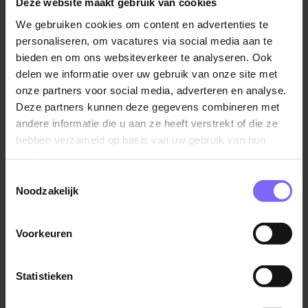
Deze website maakt gebruik van cookies
opleidingstraject waarbij diversiteit een uitdaging is,
Maastricht
We gebruiken cookies om content en advertenties te
daarnaast begeleid je deelnemers bij hun stage bij
personaliseren, om vacatures via social media aan te
instellingen en bedrijven: wij willen deelnemers zo
bieden en om ons websiteverkeer te analyseren. Ook
begeleiden, dat altijd duidelijk is hoe een
delen we informatie over uw gebruik van onze site met
deelnemer ervoor staat en welke mogelijkheden
onze partners voor social media, adverteren en analyse.
Docent economie, 2de graads
hij heeft;
Deze partners kunnen deze gegevens combineren met
(vervanging)
Wij vinden het belangrijk, dat onze Entreeopleiding
andere informatie die u aan ze heeft verstrekt of die ze
Porta Mosana
aantrekkelijk, activerend en uitdagend is voor de
hebben verzameld op basis van uw gebruik van hun
deelnemers en dat zij leren zelfstandig te werken,
services.
Maastricht
samen te werken en zelf verantwoordelijkheid te
Toestemmingsselectie
nemen.
Noodzakelijk
Wat verwachten wij van jou?
Coachende Docent(en) LB ICT
Voorkeuren
Je hebt een relevante HBO-opleiding afgerond en
opleidingen
beschikt over een didactische en/of pedagogische
VISTA college
Statistieken
bevoegdheid om als docent te kunnen werken
Heerlen
Maastricht
1+
binnen het MBO;