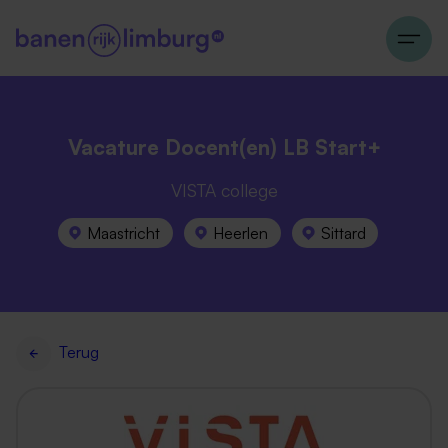
Vacature Docent(en) LB Start+
VISTA college
Maastricht
Heerlen
Sittard
Terug