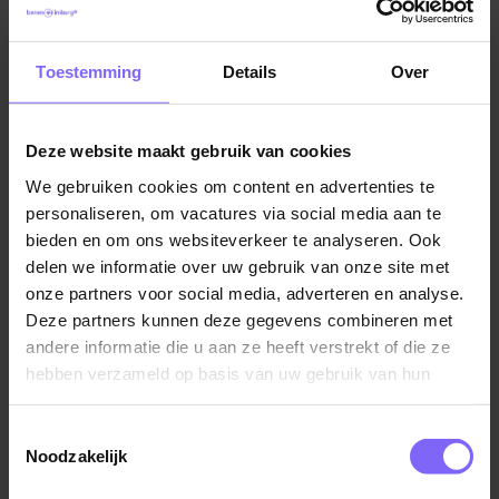
Heb je interesse? Ben je ervan overtuigd dat dit de
Vacatures in Sittard
|
Vacatures in Zuid Limburg
|
ICT
juiste baan voor jou is, upload dan je documenten.
vacatures in Limburg
Heb je nog vragen, neem dan contact op met onze
Toestemming
Details
Over
recruiter Charlotte Vasbinder op.
Deze website maakt gebruik van cookies
Vergelijkbare vacatures
We gebruiken cookies om content en advertenties te
personaliseren, om vacatures via social media aan te
bieden en om ons websiteverkeer te analyseren. Ook
Implementator Business & Change
delen we informatie over uw gebruik van onze site met
Processen
onze partners voor social media, adverteren en analyse.
St. Jans Gasthuis (SJG Weert)
Deze partners kunnen deze gegevens combineren met
andere informatie die u aan ze heeft verstrekt of die ze
Weert
hebben verzameld op basis van uw gebruik van hun
services.
Toestemmingsselectie
Noodzakelijk
Teammanager reporting, analyse &