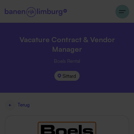
Vacature Contract & Vendor
Manager
Boels Rental
Sittard
Terug