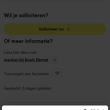
weekendjes weg, collectieve verzekeringen en
huren met forse personeelskorting!
Wil je solliciteren?
Dit neem jij mee
Solliciteer nu
Je hebt 3-5 jaar ervaring in Vendor Management;
Je hebt een HBO afgerond in de richting van
Of meer informatie?
Business Administration, Rechten, IT management
of een vergelijkbare richting;
Lees hier alles over
Je hebt ervaring met IT service management
werken bij Boels Rental
frameworks en je hebt kennis van vendor- en
contract management werkzaamheden;
Toevoegen aan favorieten
Je bent communicatief vaardig en weet hoe je
omgaat met contractonderhandelingen;
Geplaatst:
6 dagen geleden
Je spreekt de Engelse taal goed, Nederlands is
een pré.