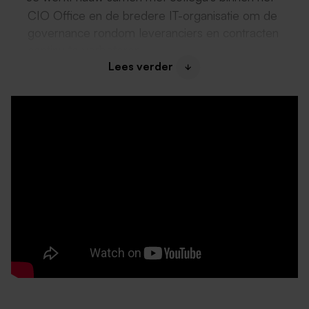
CIO Office en de bredere IT-organisatie om de
governance rondom leveranciers en contracten
continu te verbeteren.
Lees verder
Dit krijg je van ons
Een bruto maandsalaris tussen de €3.951,- en
€5.643,- o.b.v. 40 uur, gebaseerd op jouw ervaring
en kennis;
Een aantrekkelijke bonusregeling;
28 verlofdagen per jaar (en de mogelijkheid om
max. 5 dagen bij te kopen);
Pensioenregeling, laptop, smartphone,
reiskostenvergoeding en evt. thuiswerkvergoeding;
Boels Rental investeert in jouw ontwikkeling zodat
jouw kennis en vaardigheden up-to-date blijven;
Speciale Boels-kortingen op o.a. elektronica en