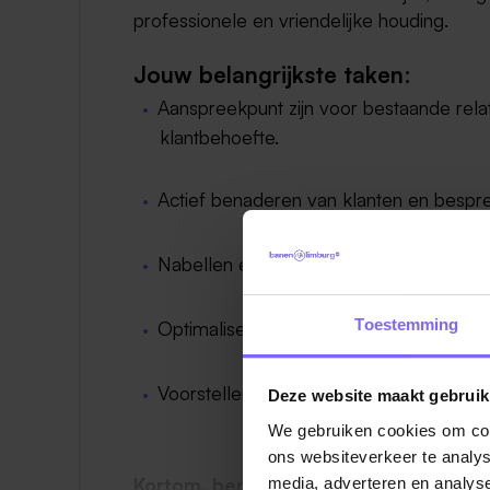
professionele en vriendelijke houding.
Jouw belangrijkste taken:
Aanspreekpunt zijn voor bestaande relat
klantbehoefte.
Actief benaderen van klanten en bespr
Nabellen en aanpassen van contracten bi
Toestemming
Optimaliseren van voorwaarden in over
Voorstellen van aanvullende producten 
Deze website maakt gebruik
We gebruiken cookies om cont
ons websiteverkeer te analys
Kortom, ben jij commercieel in hart en n
media, adverteren en analys