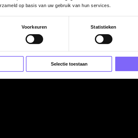
erzameld op basis van uw gebruik van hun services.
of kom gezellig langs voor een kop koffie of thee!
Voorkeuren
Statistieken
varing past.
Selectie toestaan
heid om 5 dagen bij te kopen.