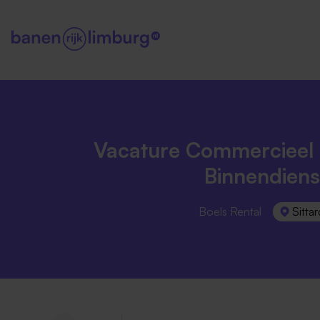
Vacature Commercieel
Binnendiens
Boels Rental
Sittar