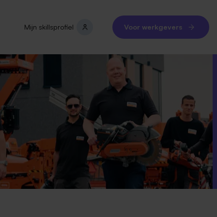
Mijn skillsprofiel
Voor werkgevers