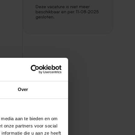
Deze vacature is niet meer
beschikbaar en per 11-08-2025
gesloten.
e
Over
l media aan te bieden en om
t onze partners voor social
 A
nformatie die u aan ze heeft