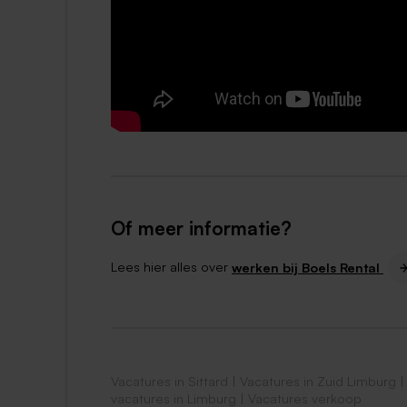
Reiskostenvergoeding woon-werkverk
De mogelijkheid om jezelf te ontwikkel
Korting op je fitnessabonnement of o
Of meer informatie?
Lees hier alles over
werken bij Boels Rental
Wat breng jij mee?
Vacatures in Sittard
|
Vacatures in Zuid Limburg
vacatures in Limburg
|
Vacatures verkoop