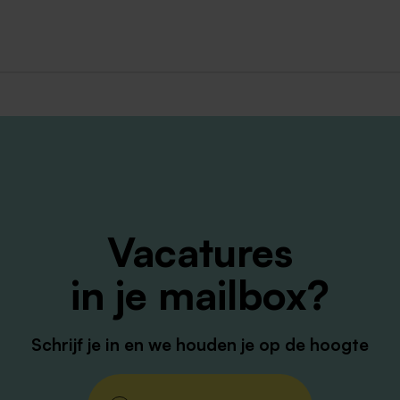
ding in een commerciële richting, denk hierbij bijvoorbeel
ienst of Bedrijfsadministratie.
commerciële functie.
Vacatures
in je mailbox?
an de Nederlandse taal in woord en geschrift; Engels is e
Schrijf je in en we houden je op de hoogte