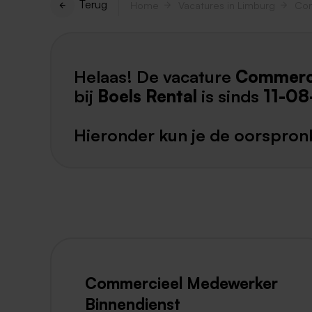
Terug
Home
Vacatures in Limburg
Com
Helaas! De vacature
Commerci
bij
Boels Rental
is sinds
11-08
Hieronder kun je de oorspronk
Commercieel Medewerker
Binnendienst