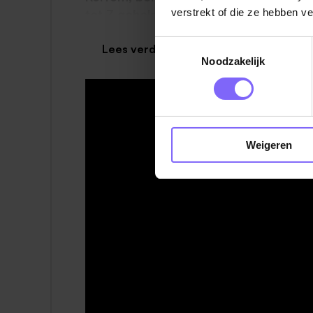
verstrekt of die ze hebben v
tot Z geholpen zijn? Reageer dan snel 
Toestemmingsselectie
Dit krijg je van ons:
Lees verder
Noodzakelijk
Een salaris dat bij jouw kwaliteiten en er
Weigeren
Een aantrekkelijke bonusregeling.
28 verlofdagen per jaar en de mogelijk