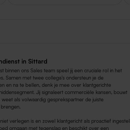
ienst in Sittard
innen ons Sales team speel jij een cruciale rol in het
es. Samen met twee collega’s ondersteun je de
en en na te bellen, denk je mee over klantgerichte
 middensegment. Jij signaleert commerciële kansen, bouwt
n weet als volwaardig gesprekspartner de juiste
 brengen.
et verlegen is en zowel klantgericht als proactief ingeste
t goed omgaan met tegenslag en beschikt over een