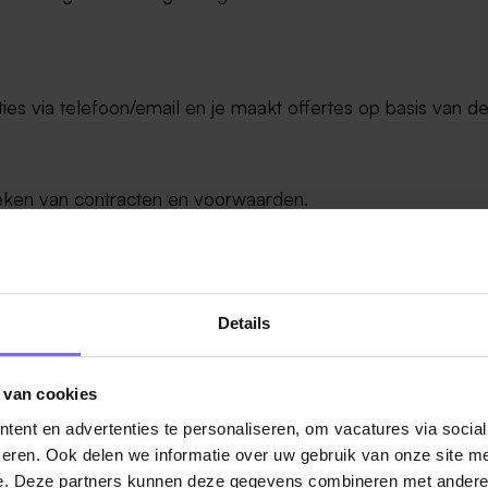
ies via telefoon/email en je maakt offertes op basis van d
eken van contracten en voorwaarden.
j wijzigingen in klantbehoeften.
Details
leg met klanten.
en diensten.
 van cookies
ent en advertenties te personaliseren, om vacatures via socia
eren. Ook delen we informatie over uw gebruik van onze site me
ieren en zorg jij ervoor dat alle klanten bij Boels van
e. Deze partners kunnen deze gegevens combineren met andere i