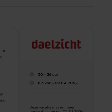
 te
s;
30 - 36 uur
€ 3.296,- tot € 4.705,-
en
ek;
Deze vacature is niet meer
beschikbaar en per 05-01-2026