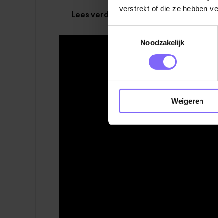
verstrekt of die ze hebben v
Lees verder
Wij bieden:
Toestemmingsselectie
een salaris tussen € 3.231 en € 4.613 b
Noodzakelijk
afhankelijk van je ervaring.
een dynamische baan waarin geen dag h
volop mogelijkheden voor scholing en o
de ruimte om initiatief te nemen en m
Weigeren
hebben.
Waar ga je werken?
We hebben regelmatig vacatures in Noord-, M
woonlocaties, dagbestedingslocaties en ambula
past. Wil je hier meer informatie over, neem d
Wil je meer informatie?
Ben je enthousiast over deze vacature maar wil