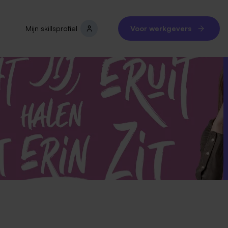
Mijn skillsprofiel
Voor werkgevers