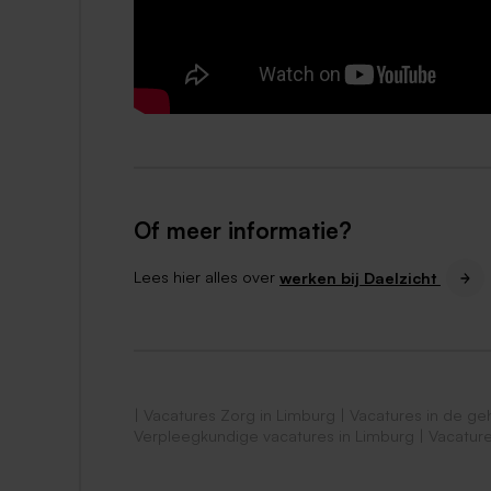
van Wessel, Medewerker HR via 06-31034138
Of meer informatie?
Lees hier alles over
werken bij Daelzicht
|
Vacatures Zorg in Limburg
|
Vacatures in de ge
Verpleegkundige vacatures in Limburg
|
Vacature