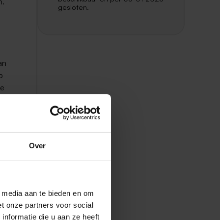
n.
gesloten.
an
p
je
et
Over
ale
ls
l media aan te bieden en om
t onze partners voor social
nformatie die u aan ze heeft