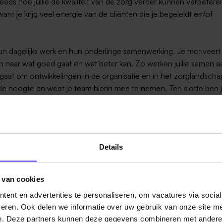
steeds hoe jullie de kwaliteit van de zorg verder kunnen verbetere
ant je krijg veel energie van de cliënten die je begeleidt en/of
hun dagelijks werk en hun onderlinge samenwerking. Je motiveert
en naar wat goed gaat én wat beter kan. Zo werken jullie samen a
 gaat om ontwikkelingen in de organisatie en in het zorglandscha
 de hoogte en weet je team hierin mee te nemen. Ten slotte ben 
t zijn op de kwaliteit van onze zorg en begeleiding
verbinder; zowel voor de cliënt en zijn/haar netwerk als h
Details
rvoor enorm belangrijk.
ree op het gebied van Zorg en welzijn, bijvoorbeeld SPH,
rbij hoort kennis op het gebied van de doelgroep en soci
 van cookies
oelgroep, crisisinterventie, diverse werkvoorschriften (zoa
ent en advertenties te personaliseren, om vacatures via socia
backgeven.
eren. Ook delen we informatie over uw gebruik van onze site me
tend.
e. Deze partners kunnen deze gegevens combineren met andere i