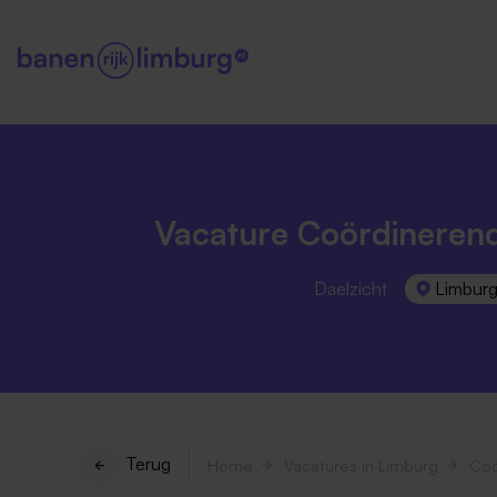
Vacature Coördinerend
Daelzicht
Limbur
Terug
Home
Vacatures in Limburg
Coö