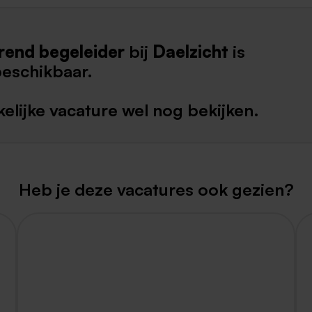
Weert
rend begeleider
bij
Daelzicht
is
Kerkrade
beschikbaar.
elijke vacature wel nog bekijken.
Heb je deze vacatures ook gezien?