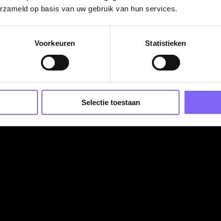
erzameld op basis van uw gebruik van hun services.
ruto per maand (FGW 50) op basis van 36 uur. Inschaling i
Voorkeuren
Statistieken
etzelfde is.
ntwikkeling.
ee te doen aan werkgroepen en commissies die jouw intere
Selectie toestaan
idden- en Zuid-Limburg en voor al onze doelgroepen. Voor
nte teams. We kijken graag samen met jou wat het beste bij jou
an contact met ons op.
 je meer informatie? Dan kun je terecht bij Tatjana van Tiggelen