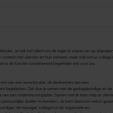
binder. Je heb het talent om de regie te voeren en op afspraken
et contact met cliënten en hun netwerk, maar ook met je collega’
 Dan is de functie coördinerend begeleider iets voor jou.
oners van een woonlocatie, de deelnemers aan een
lant begeleiden. Dat doe je samen met de gedragskundige en de
sis van een ondersteuningsplan. Samen met je team help je cliënt
 persoonlijke doelen te bereiken. Je bent daarvoor veel in gespr
woordiger, de manager, collega's in de organisatie en