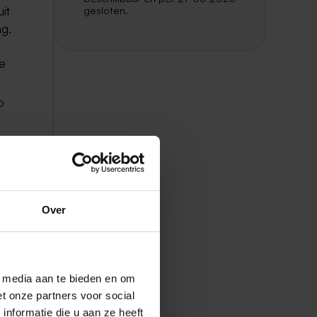
it
gesloten.
ag.
de
o
rs
n
Over
e
l media aan te bieden en om
en
t onze partners voor social
nformatie die u aan ze heeft