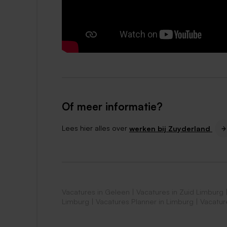
Je bent zelfverzekerd en kunt goed o
Je werkt systematisch en hebt een gro
Je beschikt over een flinke dosis aan e
Wat krijg je ervoor terug?
Een uitdagende functie in een dynamis
de regio;
Of meer informatie?
Een omgeving waarbij je uitgedaagd wo
Een arbeidsovereenkomst voor 24-36 uur
Lees hier alles over
werken bij Zuyderland
dienstverband;
Een salaris ingeschaald in FWG 45 (€
inclusief vakantietoeslag van 8% en ee
Mogelijkheid tot deelname aan meerk
Vacatures in Geleen
|
Vacatures in Zuid Limburg
Limburg
|
Vacatures Planner in Limburg
|
Vacatur
Wat bieden wij jou nog meer?