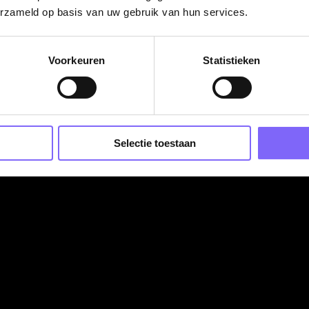
erzameld op basis van uw gebruik van hun services.
geen dag hetzelfde zijn. Je werkzaamheden worden
aarheid die het werken met cliënten en medewerkers met
Voorkeuren
Statistieken
apaciteitsproblemen en het verbeteren van bedrijfsproces
, maar ontzettend leuk!
nkniveau;
Selectie toestaan
ersrol (bij voorkeur) in de zorg met aantoonbare kennis va
n lost naar eigen inzicht operationele en structurele
;
 zowel mondeling als schriftelijk;
vindt om zelfstandig dingen uit te zoeken en gaat hier creat