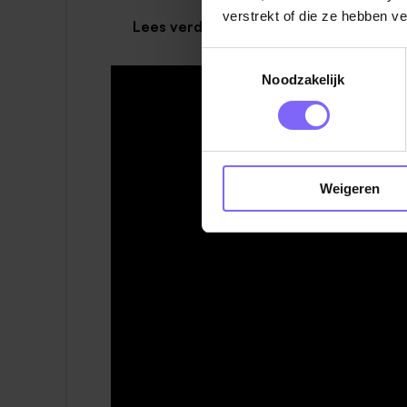
verstrekt of die ze hebben v
Lees verder
Als capaciteitsplanner van een regio zal 
Toestemmingsselectie
grotendeels bepaald door de onvoorspelb
Noodzakelijk
zich meebrengt. Ook denk je na over de c
op de langere termijn. Een flinke uitdaging
Wat neem je mee?
Je beschikt over een HBO werk- en de
Weigeren
Je hebt ruime werkervaring in een plann
systemen en efficiënte routeplanning;
Je kunt zowel goed zelfstandig werken e
problemen in de capaciteitsplanning op
Je kunt goed en duidelijk communiceren,
Je bent analytisch sterk;
Je bent een echte pionier, die het leuk 
mee om;