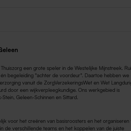
 Geleen
huiszorg een grote speler in de Westelijke Mijnstreek. R
 én begeleiding "achter de voordeur". Daartoe hebben we 
 verzorging vanuit de ZorgVerzekeringsWet en Wet Langdur
tuurd door een wijkverpleegkundige. Ons werkgebied is
-Stein, Geleen-Schinnen en Sittard.
lijk voor het creëren van basisroosters en het organiseren
g in de verschillende teams en het koppelen van de juiste