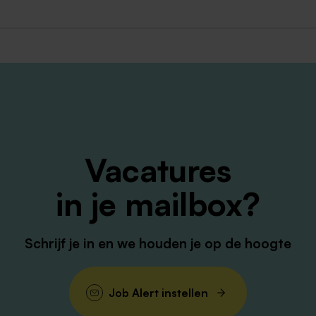
ensioenverzekering (PFZW);
 ziektekostenverzekering (CZ, IZZ of Menzis) en diverse
;
rzekering (Loyalis);
vereniging met kortingen op concerten, vakanties en
t een combinatie tussen werken vanuit locatie (Hoofdkant
Vacatures
an 2 euro per dag.
in je mailbox?
oor anderen staan wij
samen
voor de beste zorg in de reg
Schrijf je in en we houden je op de hoogte
nen, bijvoorbeeld via zoekmachines en social networks ma
Job Alert instellen