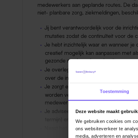
medewerkers aan geplande routes. De dage
niet- planbare zorg, ziekmeldingen, besch
Jij bent verantwoordelijk voor de inrich
mutaties zodat de continuïteit voor de 
Je hebt inzichtelijk waar en wanneer je 
creatief mogelijk kan aanpassen met als
gezonde medewerkersplanning;
Je overlegt en werkt nauw samen met j
over de inzet van de medewerkers en d
Je zorgt ervoor dat de regio telefonisc
Toestemming
worden verricht. Je bent samen met de
medewerkers en cliënten.
Je adviseert het management op het ge
Deze website maakt gebruik
termijn) en stelt verbetervoorstellen op
We gebruiken cookies om cont
Naast het plannen obv van deskundighe
ons websiteverkeer te analys
en weekkaarten.
media, adverteren en analys