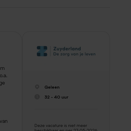
uim
o.a.
ige
Geleen
32 - 40 uur
 van
Deze vacature is niet meer
beschikbaar en per 27-05-2026