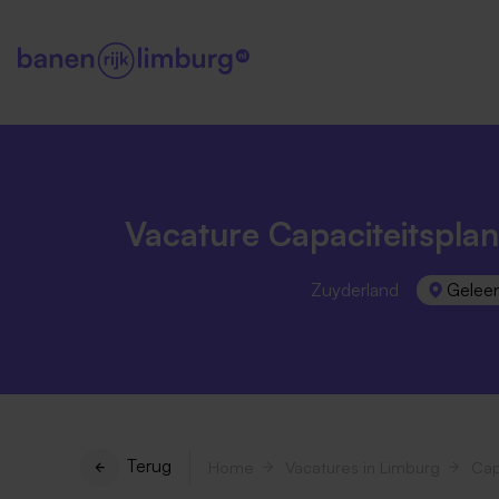
Vacature Capaciteitspla
Zuyderland
Gelee
Terug
Home
Vacatures in Limburg
Cap