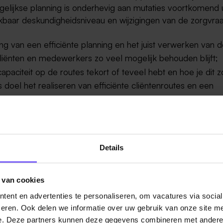
lijkse planning is onderhevig aan mutaties voortkomend u
ikbaar deskundigheidsniveau en wijzigingen van de zorgvra
ting van een efficiënte planning en het juist verwerken van 
cliënten en medewerkers zo veel mogelijk behouden blijft;
capaciteit op de routes tekort of teveel hebt en hoe je dit z
 doel het realiseren van efficiënte cliëntenroutes en een
ouw manager, de wijkverpleegkundigen en collega planne
e knelpunten op zowel lange als korte termijn;
h bereikbaar is en dat alle bijkomende administratieve take
Details
 wijkverpleegkundige het eerste aanspreekpunt voor
bied van de planning en capaciteitsmanagement (op lang
 van cookies
;
ent en advertenties te personaliseren, om vacatures via socia
id en vaardigheden van medewerkers, controleer je de ur
eren. Ook delen we informatie over uw gebruik van onze site me
e. Deze partners kunnen deze gegevens combineren met andere i