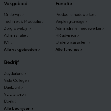
Vakgebied
Functie
Een diploma van een opleiding in sector zorg en
welzijn op mbo-niveau 3
Onderwijs ›
Productiemedewerker ›
Kennis van cognitieve sociale emotionele
Techniek & Productie ›
Verpleegkundige ›
ontwikkelingen en gedragsproblemen
Zorg & welzijn ›
Administratief medewerker ›
Snel schakelen in verschillende
Administratie ›
HR adviseur ›
ondersteuningsvragen
ICT ›
Onderwijsassistent ›
Zelfstandige werkhouding, initiatiefrijk en
Alle vakgebieden ›
Alle functies ›
teamspeler
Sociale vaardigheden: tact, inlevingsvermogen en
Bedrijf
motivatiekracht
Bereid tot het werken in een onregelmatig
Zuyderland ›
dienstrooster
Vista College ›
Proactieve houding, werken vanuit
Daelzicht ›
ondersteuningsvraag en in staat om cliënten
VDL Groep ›
vertrouwen te geven in hun eigen kunnen
Boels ›
Durf, nieuwsgierig, enthousiast.
Alle bedrijven ›