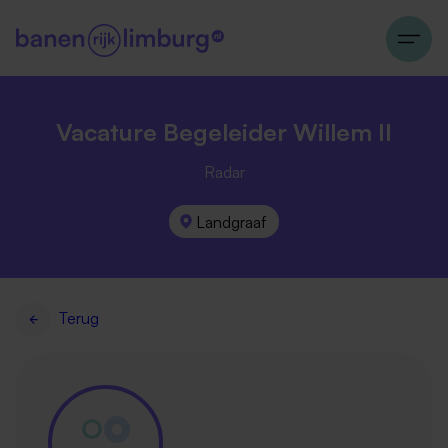
Vacature Begeleider Willem II
Radar
Landgraaf
Terug