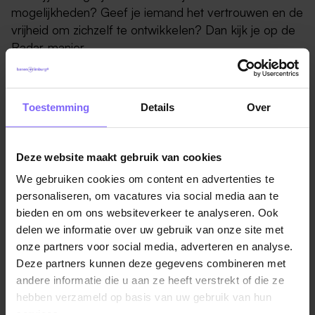
mogelijkheden? Geef je iemand het vertrouwen en de
vrijheid om zichzelf te ontwikkelen? Dan kijk je op de
Radar-manier.
Omdat geen dag hetzelfde is en er onverwachte
situaties kunnen ontstaan, moet je vaak je flexibiliteit
Toestemming
Details
Over
en geduld laten zien. En, heel belangrijk, je
doorzettingsvermogen. Zie je dat het gedrag of
welzijn van een cliënt verandert, dan koppel je dat
Deze website maakt gebruik van cookies
terug aan je team.
We gebruiken cookies om content en advertenties te
personaliseren, om vacatures via social media aan te
Dit zeggen onze medewerkers
bieden en om ons websiteverkeer te analyseren. Ook
Woonvorm Willem II is een warme en veilige plek
delen we informatie over uw gebruik van onze site met
waar 30 oudere bewoners wonen in hun eigen
onze partners voor social media, adverteren en analyse.
studio’s, verdeeld over drie verdiepingen. Ons team
Deze partners kunnen deze gegevens combineren met
van zo’n 38 collega’s werkt samen om een huiselijke
andere informatie die u aan ze heeft verstrekt of die ze
sfeer te creëren. We bieden zorg aan bewoners met
hebben verzameld op basis van uw gebruik van hun
Lees verder
een verstandelijke beperking, van lichte ondersteuning
services.