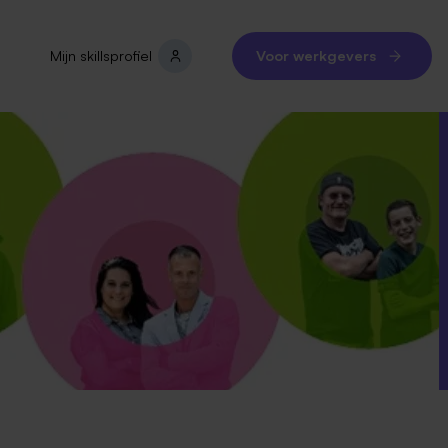
Mijn skillsprofiel
Voor werkgevers