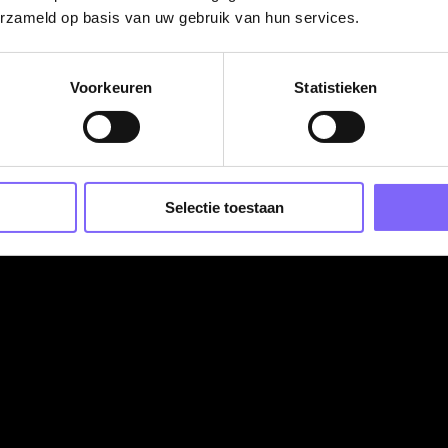
groep aangeboden.
erzameld op basis van uw gebruik van hun services.
00 uur. Er wordt onregelmatig gewerkt volgens een, zo ve
Voorkeuren
Statistieken
sioneerde collega's. Je komt te werken in een fijne
g brengt nieuwe uitdagingen met zich mee.
Selectie toestaan
ze medewerkers over hun drijfveren en hoe zij zich
.
ndicaptenzorg in FGW 40 of FWG 45: min. €2.893 en max
per week).
indejaarsuitkering (8,33%), goede pensioenregeling en een
n daarnaast een
meerkeuzesysteem