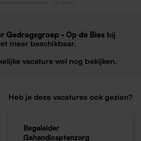
eleider Gedragsgroep - Op de Bies
Weert
Kerkrade
er Gedragsgroep - Op de Bies
bij
iet meer beschikbaar.
elijke vacature wel nog bekijken.
Heb je deze vacatures ook gezien?
Begeleider
Gehandicaptenzorg