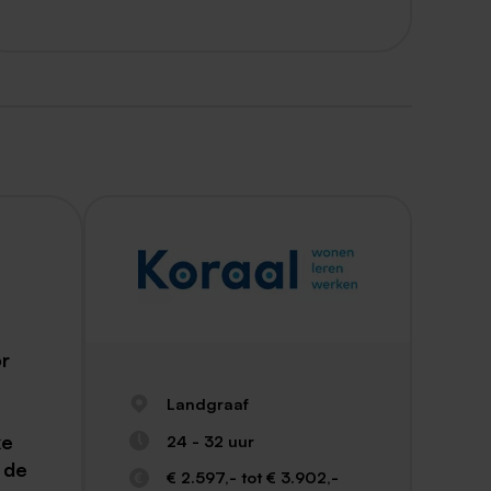
or
Landgraaf
ke
24 - 32 uur
 de
€ 2.597,- tot € 3.902,-