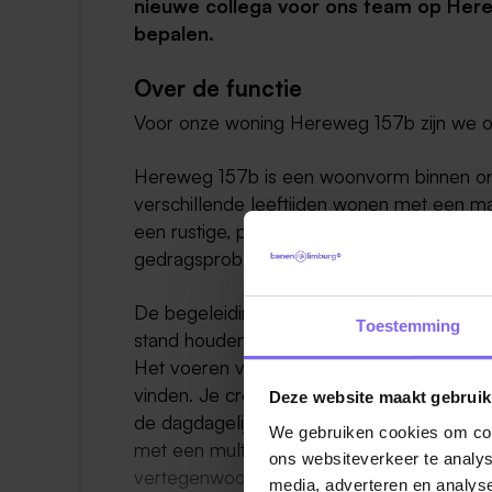
nieuwe collega voor ons team op Her
bepalen.
Over de functie
Voor onze woning Hereweg 157b zijn we op
Hereweg 157b is een woonvorm binnen onze
verschillende leeftijden wonen met een mat
een rustige, prikkelarme en gestructureer
gedragsproblemen bij wonen en bij dagbe
De begeleiding en de behandeling is erop g
Toestemming
stand houden van vaardigheden om zo lang 
Het voeren van eigen regie over hun eigen
vinden. Je creëert een voorspelbare, veili
Deze website maakt gebruik
de dagdagelijkse taken en in de uitvoerin
We gebruiken cookies om cont
met een multidisciplinair team (o.a. gedrag
ons websiteverkeer te analys
vertegenwoordiger). Het contact met verwa
media, adverteren en analys