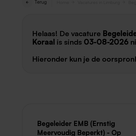
Terug
Home
Vacatures in Limburg
Beg
Helaas! De vacature
Begeleid
Koraal
is sinds
03-08-2026
n
Hieronder kun je de oorspronk
Begeleider EMB (Ernstig
Meervoudig Beperkt) - Op