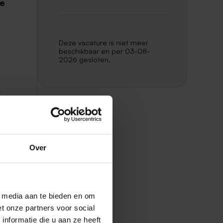
te
Deze vacature is niet meer
beschikbaar en per 03-08-
2026 gesloten.
t
in
Over
in
l media aan te bieden en om
t onze partners voor social
nformatie die u aan ze heeft