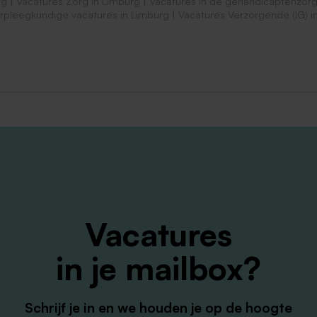
rg
|
Vacatures Zorg in Limburg
|
Vacatures in de gehandicaptenzorg
rpleegkundige vacatures in Limburg
|
Vacatures Verzorgende (IG) i
 relevante mbo-opleiding niveau 3 of 4 (bijv. MMZ of
ork of Pedagogiek).
 met de doelgroep, inclusief verzorging van cliënten.
het sociale netwerk rondom de cliënt en deze te onderhoud
ewenste begeleiding vormgeven bij het persoonlijk
assen.
Vacatures
 eigen vervoer.
in je mailbox?
ijkheid bespreken om vooraf een kijkje te komen nemen?
Schrijf je in en we houden je op de hoogte
jens (teamleider) via 06 - 51 03 71 58 of via