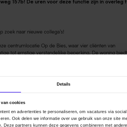
eweg 157b!
De uren voor deze functie zijn in overleg 
 zoek naar nieuwe collega’s!
 centrumlocatie Op de Bies, waar vier cliënten van
ige tot ernstige verstandelijke beperking. De woning bied
de leefomgeving. Je biedt zorg en begeleidt cliënten met
steding op de groep.
ericht ondersteuning te bieden bij het ontwikkelen en het 
Details
en zelfstandig mogelijk, invulling te geven aan hun leven.
 leven en zelf keuzes kunnen maken is wat ze belangrijk
ge leefomgeving binnen een huiselijke sfeer. Je helpt mee 
 van cookies
g van het behandelplan van de bewoners. Dit doe je samen
ent en advertenties te personaliseren, om vacatures via socia
swetenschapper, teamleider, psychiater, arts en wettelijk
eren. Ook delen we informatie over uw gebruik van onze site me
nten en wettelijk vertegenwoordigers is belangrijk. De
e. Deze partners kunnen deze gegevens combineren met andere i