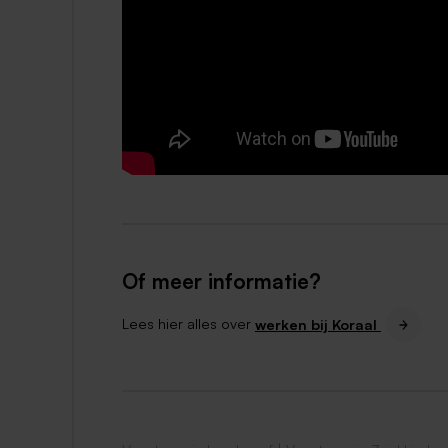
arbeidsvoorwaarden
(fiscaal gunstig sp
Contract
: voldoe je aan de criteria, d
tijd.
Contracturen: uren in overleg.
Koraal Vitaal:
op ons online platform
werkomstandigheden, balans werk&privé
Uitdaging
: heb jij ervaring met deze 
mogelijkheid om deze functie te combi
Kennis
: doelgroepgerichte scholing, 
Of meer informatie?
Wie zoeken wij?
Lees hier alles over
werken bij Koraal
Wij zoeken een enthousiaste, gedreven en
relativeringsvermogen. Je bent proactief e
onvoorziene omstandigheden. Je hebt een k
Je accepteert de cliënt zoals hij is en he
zelfstandig als in teamverband en staat o