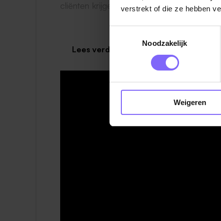
cliënten krijgen dagbesteding binnen de 
verstrekt of die ze hebben v
De diensten vallen tussen 7.00 uur en 22.
Toestemmingsselectie
mogelijk, vast rooster.
Noodzakelijk
Lees verder
What's in it for you?
Gezellige, betrokken, deskundige en gepas
omgeving waar je jezelf mag zijn. Elke da
Weigeren
Bekijk via
deze link
enkele verhalen van on
ontwikkeld hebben binnen onze organisatie
En verder..
Salaris
: inschaling conform CAO Geha
€4.262 bruto per maand (o.b.v. 36 uur 
Goede arbeidsvoorwaarden
: ORT, e
collectieve zorgverzekering. We biede