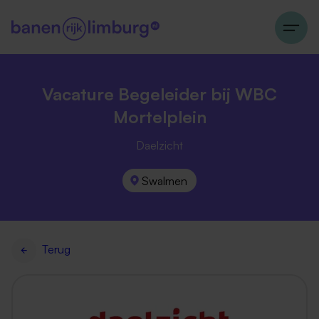
Vacature Begeleider bij WBC
Mortelplein
Daelzicht
Swalmen
Terug