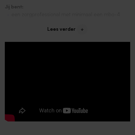
Jij bent:
een zorgprofessional met minimaal een mbo-4
diploma in de richting van zorg en welzijn, zoals
Lees verder
MMZ niveau 4 of Verpleegkundige.
iemand die rust en vertrouwen uitstraalt en een
groot empathisch vermogen heeft.
creatief en weet met geduld te zorgen voor een
fijne en gezellige woonomgeving.
bereid om te werken in een wisselend rooster
inclusief slaapdiensten.
Wij bieden:
een salaris tussen € 2.893 en € 3.902 bruto per
maand (cao Gehandicaptenzorg, FWG 40) op
basis van 36 uur, afhankelijk van je ervaring.
een vast dienstverband voor 26-32 uur per week