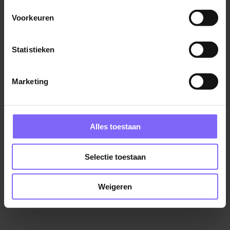
Koraal
Voorkeuren
Landgraaf
Statistieken
Marketing
Medewerker Begeleiding (moeilijk
verstaanbaar gedrag)
Daelzicht
Alles toestaan
Heel
Selectie toestaan
Bekijk meer vacatures
Weigeren