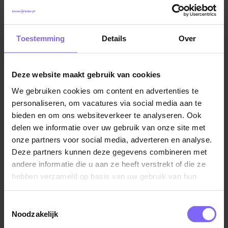
Kotte via 06-15055949 of bij de coördinerend begeleider,
Mayke Lechner via 06-31043945.
Vacatures in Swalmen
|
Vacatures in Midden Limburg
|
Vacatures Zorg in Limburg
|
Vacatures in de
gehandicaptenzorg in Limburg
Toestemming
Details
Over
Deze website maakt gebruik van cookies
We gebruiken cookies om content en advertenties te
Vergelijkbare vacatures
personaliseren, om vacatures via social media aan te
bieden en om ons websiteverkeer te analyseren. Ook
Begeleider dagbesteding EMB senioren
delen we informatie over uw gebruik van onze site met
Pergamijn
onze partners voor social media, adverteren en analyse.
Deze partners kunnen deze gegevens combineren met
Echt
andere informatie die u aan ze heeft verstrekt of die ze
hebben verzameld op basis van uw gebruik van hun
services.
Toestemmingsselectie
Begeleider EMB (Ernstig Meervoudig
Noodzakelijk
Beperkt) - Op de Bies