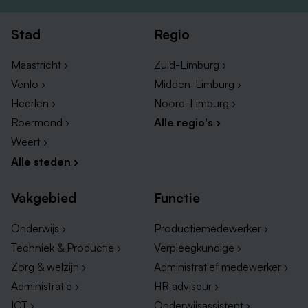
is een pré.
Stad
Regio
Heb je interesse? Ben je ervan overtuigd dat dit de
Maastricht ›
Zuid-Limburg ›
juiste baan voor jou is, upload dan je documenten.
Venlo ›
Midden-Limburg ›
Heb je nog vragen, neem dan contact op met onze
Heerlen ›
Noord-Limburg ›
recruiter Lieneke du Chatinier op +31 6 41226017.
Roermond ›
Alle regio's ›
Weert ›
Alle steden ›
Vakgebied
Functie
Onderwijs ›
Productiemedewerker ›
Techniek & Productie ›
Verpleegkundige ›
Zorg & welzijn ›
Administratief medewerker ›
Administratie ›
HR adviseur ›
ICT ›
Onderwijsassistent ›