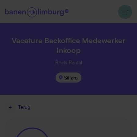
Vacature Backoffice Medewerker
Inkoop
Boels Rental
Sittard
Terug