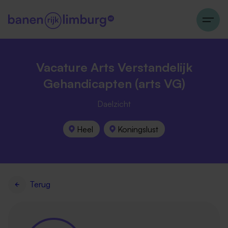
Vacature Arts Verstandelijk
Gehandicapten (arts VG)
Daelzicht
Heel
Koningslust
Terug