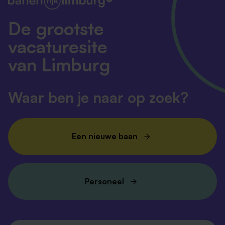
Neem contact op
De grootste
Algemeen nummer: 088 - 880 50 00
vacaturesite
Bereikbaarheid: Maandag t/m Vrijdag van 08.30 -
17.00 uur
van Limburg
Contactpagina
Waar ben je naar op zoek?
Een nieuwe baan
Personeel