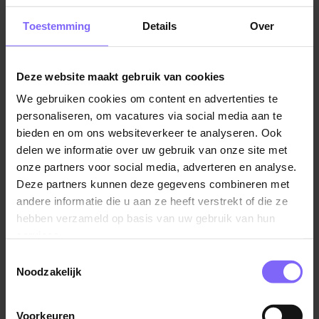
Een salaris tussen € 5958,- en € 7837,- bruto per
Vacatures Zorg in Limburg
Toestemming
Details
Over
maand (salaris per 1 juli 2026) in functieschaal 13,
gebaseerd op een volledige werkweek van 36 uur.
Het is mogelijk dat er een aanloopschaal wordt
Deze website maakt gebruik van cookies
overeengekomen, aanloopschaal 12 (€ 5369,- tot
Vergelijkbare vacatures
We gebruiken cookies om content en advertenties te
€ 7253). Je wordt ingeschaald o.b.v. relevante
personaliseren, om vacatures via social media aan te
werkervaring en opleiding.
bieden en om ons websiteverkeer te analyseren. Ook
ANIOS Forensische Geneeskunde
Het is mogelijk dat er een aanloopschaal wordt
delen we informatie over uw gebruik van onze site met
GGD Zuid Limburg
overeengekomen, aanloopschaal 11 (€ 4520,- tot
onze partners voor social media, adverteren en analyse.
€ 6422,-) Je wordt ingeschaald o.b.v. relevante
Heerlen
Deze partners kunnen deze gegevens combineren met
werkervaring en opleiding.
andere informatie die u aan ze heeft verstrekt of die ze
Een arbeidsvoorwaardenpakket conform CAO
hebben verzameld op basis van uw gebruik van hun
SGO
inclusief een Individueel Keuze Budget (IKB)
services.
van 17,05% met o.a. vakantiegeld en een
Toestemmingsselectie
Chef de Clinique - / Pijnspecialist
eindejaarsuitkering.
Noodzakelijk
Anesthesioloog
Een werkgeversbijdrage van ongeveer 70% aan je
St. Jans Gasthuis (SJG Weert)
ABP pensioenpremie.
Voorkeuren