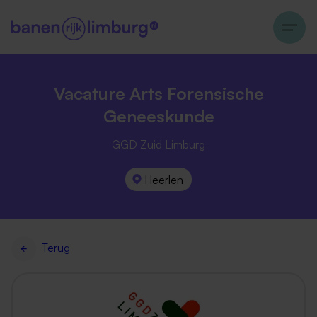
Vacature Arts Forensische
Geneeskunde
GGD Zuid Limburg
Heerlen
Terug