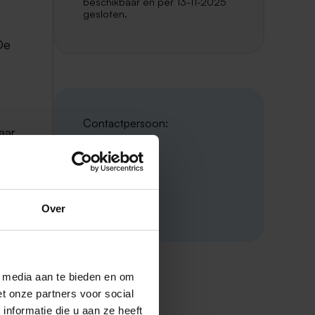
beschikbaar en per 13-11-2025
gesloten.
De
Contactpersoon:
aar
 of
Inge Geurts
Radar
06 219 76 911
Over
ij
e
l media aan te bieden en om
n
t onze partners voor social
nformatie die u aan ze heeft