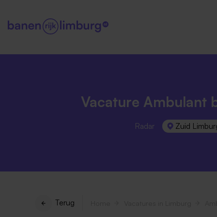
Vacature Ambulant b
Radar
Zuid Limbur
Terug
Home
Vacatures in Limburg
Amb