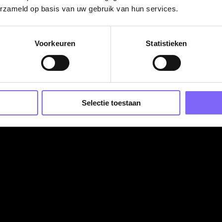
erzameld op basis van uw gebruik van hun services.
n met de cliënten je eigen werktijden in. Over het algemee
 18:00 uur. Het kan voorkomen dat afspraken buiten dez
inden we belangrijk. Je stimuleert de zelfredzaamheid van de
Voorkeuren
Statistieken
paalt samen met hen wat nodig is om stappen vooruit te zet
n met collega’s van Radar en andere organisaties zorg je
ng krijgt, passend bij de visie van Radar. Jij werkt graag
Selectie toestaan
n de slag wanneer dat nodig is.
rk en bekijk het filmpje waarin Theo en Rianne erover
te werken? Lees
hier
de verhalen van onze medewerkers e
er week