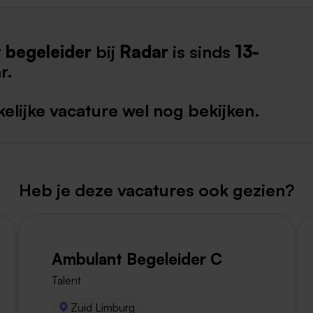
Weert
 begeleider
bij
Radar
is sinds
13-
Kerkrade
r.
elijke vacature wel nog bekijken.
Heb je deze vacatures ook gezien?
Ambulant Begeleider C
Talent
Zuid Limburg