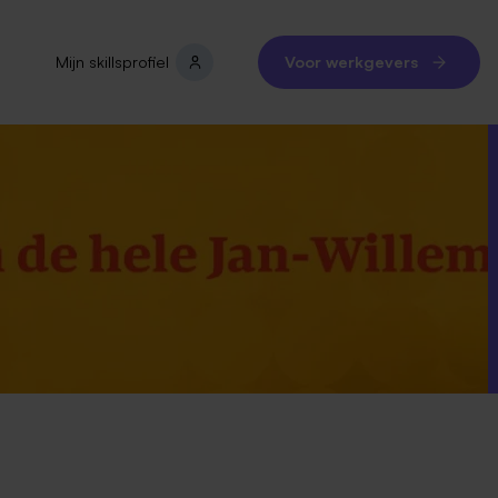
Mijn skillsprofiel
Voor werkgevers