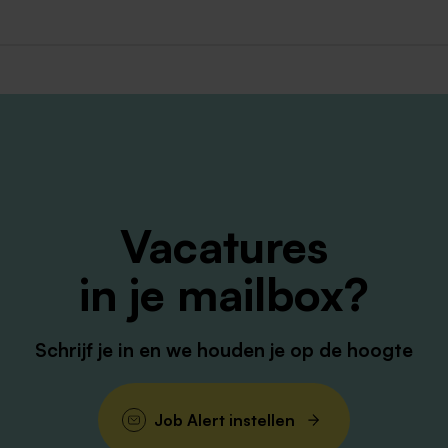
j Radar ook verlofuren kopen.
 een inspiratiefestival waar zorgtrends en ontwikkelingen
e netwerk uit en deel kennis op een dag vol inspirerende
vinken?
en welzijn op minimaal mbo-niveau 3
Vacatures
oep en ambulant werken
in je mailbox?
 passen bij je cliënten
 netwerk in de wijk
Schrijf je in en we houden je op de hoogte
ingen en kansen
Job Alert instellen
 te denken en doen