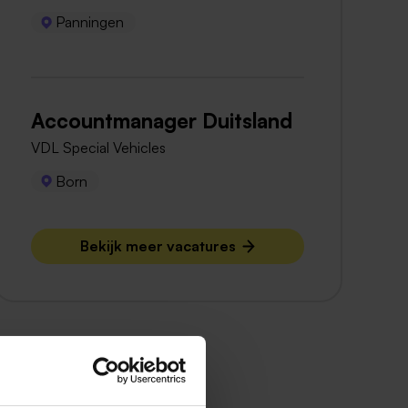
Panningen
Accountmanager Duitsland
VDL Special Vehicles
Born
Bekijk meer vacatures