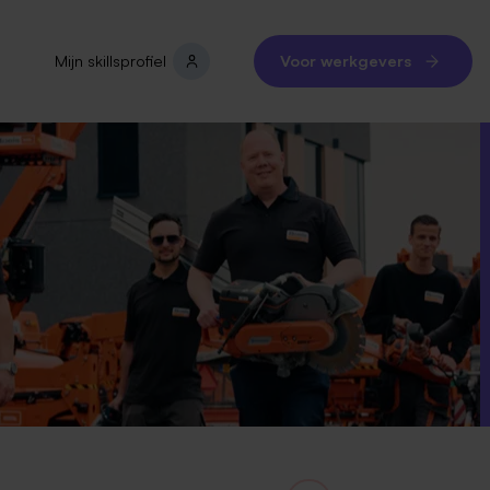
Mijn skillsprofiel
Voor werkgevers