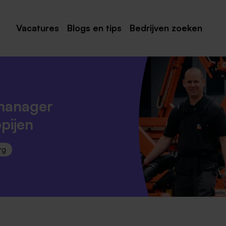
Vacatures
Blogs en tips
Bedrijven zoeken
Maastricht
Roermond
Venlo
manager
Sittard
pijen
Venray
rg
Noord-Limburg
Midden-Limburg
Zuid-Limburg
Heerlen