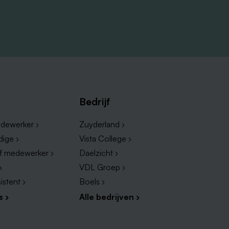
Bedrijf
dewerker ›
Zuyderland ›
dige ›
Vista College ›
ef medewerker ›
Daelzicht ›
›
VDL Groep ›
istent ›
Boels ›
s ›
Alle bedrijven ›