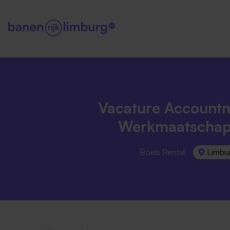
Vacature Account
Werkmaatschap
Boels Rental
Limbu