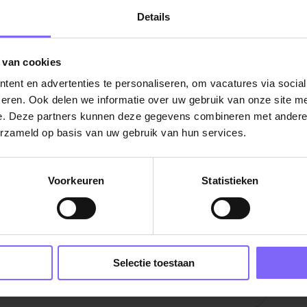
Details
 van cookies
ing; je ziet kansen en brengt mensen samen;
ent en advertenties te personaliseren, om vacatures via socia
eren. Ook delen we informatie over uw gebruik van onze site me
 ervaring binnen een B2B-omgeving;
e. Deze partners kunnen deze gegevens combineren met andere i
erzameld op basis van uw gebruik van hun services.
lwijk.
t dit de juiste baan voor jou is, upload dan
Voorkeuren
Statistieken
dan contact op met onze recruiter Famke
r
|
Accountmanager vacatures in Limburg
|
Selectie toestaan