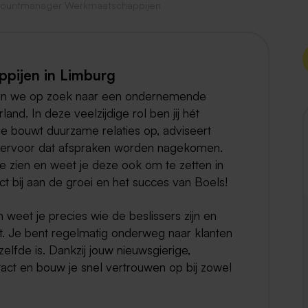
ountmanager Werkmaatschappijen
Weert
Kerkrade
ijen in Limburg
ijn we op zoek naar een ondernemende
d. In deze veelzijdige rol ben jij hét
Je bouwt duurzame relaties op, adviseert
t ervoor dat afspraken worden nagekomen.
e zien en weet je deze ook om te zetten in
ct bij aan de groei en het succes van Boels!
 weet je precies wie de beslissers zijn en
. Je bent regelmatig onderweg naar klanten
elfde is. Dankzij jouw nieuwsgierige,
tact en bouw je snel vertrouwen op bij zowel