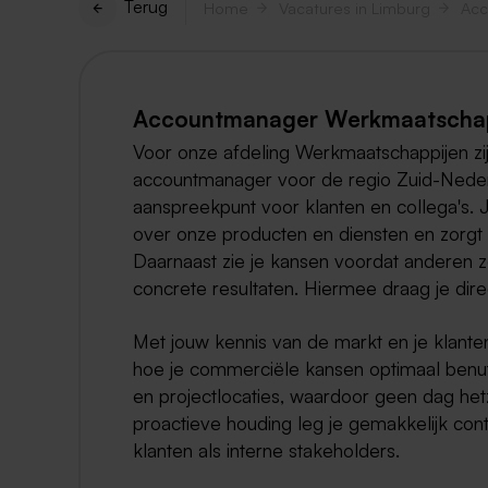
Terug
Home
Vacatures in Limburg
Acc
Accountmanager Werkmaatschapp
Voor onze afdeling Werkmaatschappijen z
accountmanager voor de regio Zuid-Nederlan
aanspreekpunt voor klanten en collega's. 
over onze producten en diensten en zorg
Daarnaast zie je kansen voordat anderen z
concrete resultaten. Hiermee draag je dire
Met jouw kennis van de markt en je klanten
hoe je commerciële kansen optimaal benut
en projectlocaties, waardoor geen dag hetz
proactieve houding leg je gemakkelijk con
klanten als interne stakeholders.