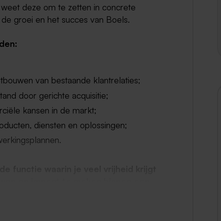
 weet deze om te zetten in concrete
n de groei en het succes van Boels.
den:
tbouwen van bestaande klantrelaties;
tand door gerichte acquisitie;
ciële kansen in de markt;
oducten, diensten en oplossingen;
werkingsplannen.
functie waarin je veel vrijheid krijgt
uwen en impact te maken binnen een
de organisatie.