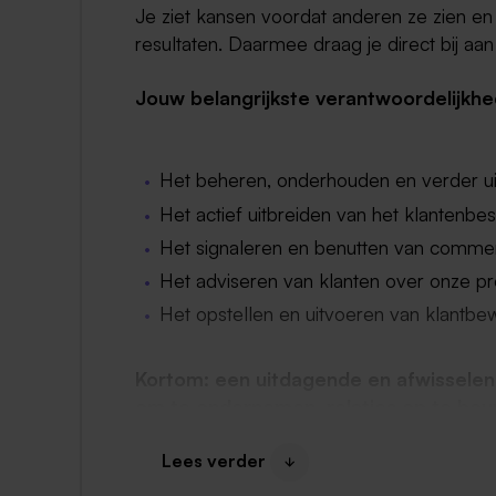
Je ziet kansen voordat anderen ze zien en
resultaten. Daarmee draag je direct bij aa
Jouw belangrijkste verantwoordelijkhe
Het beheren, onderhouden en verder ui
Het actief uitbreiden van het klantenbes
Het signaleren en benutten van commer
Het adviseren van klanten over onze pr
Het opstellen en uitvoeren van klantbe
Kortom: een uitdagende en afwisselende 
om te ondernemen, relaties op te bo
ambitieuze en internationaal opereren
Lees verder
Dit krijg je van ons: