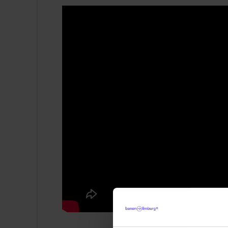
Een bruto maandsalaris tussen de € 3.
Een aantrekkelijke bonusregeling;
28 verlofdagen per jaar en mogelijkhei
In deze rol krijg je de beschikking ove
De mogelijkheid om jezelf te ontwikkele
Korting op je fitnessabonnement of ee
Huren bij Boels met personeelskorting.
Dit breng jij mee:
Jij bent commercieel st
verschillende gesprekspartners en voelt j
nieuwsgierig, ondernemend en weet mense
energie en communicatieve vaardigheden m
collega's.